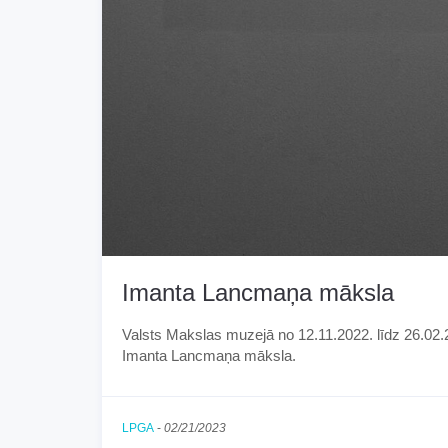
Imanta Lancmaņa māksla
Valsts Makslas muzejā no 12.11.2022. līdz 26.02.
Imanta Lancmaņa māksla.
LPGA
-
02/21/2023