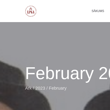
SĀKUMS
February 
Ark
/
2023
/
February