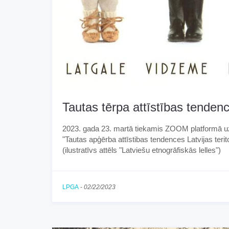
Tautas tērpa attīstības tenden
2023. gada 23. martā tiekamis ZOOM platformā uz
"Tautas apģērba attīstibas tendences Latvijas terit
(ilustratīvs attēls "Latviešu etnogrāfiskās lelles")
LPGA
-
02/22/2023