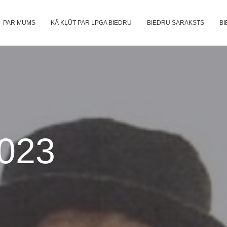
PAR MUMS
KĀ KĻŪT PAR LPGA BIEDRU
BIEDRU SARAKSTS
BI
2023