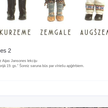
ces 2
 Aijas Jansones lekciju
orijā 19. gs." Šoreiz saruna būs par vīriešu apģērbiem.