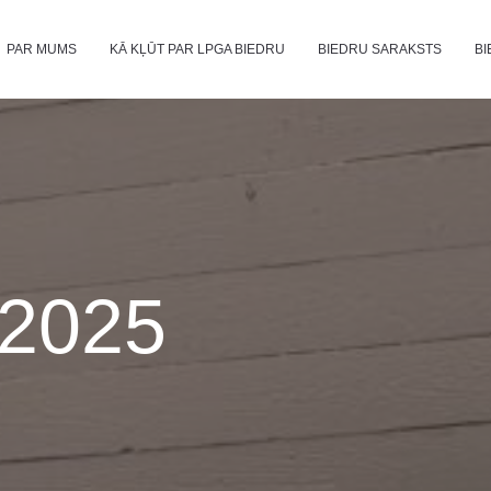
PAR MUMS
KĀ KĻŪT PAR LPGA BIEDRU
BIEDRU SARAKSTS
BI
2025