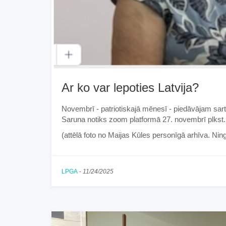
Ar ko var lepoties Latvija?
Novembrī - patriotiskajā mēnesī - piedāvājam sartu
Saruna notiks zoom platformā 27. novembrī plkst.
(attēlā foto no Maijas Kūles personīgā arhīva. Ning
LPGA
-
11/24/2025