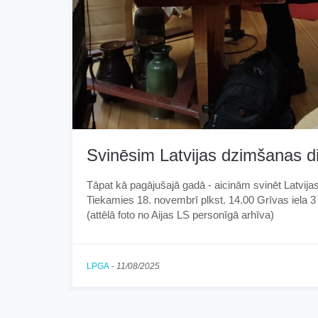
Svinēsim Latvijas dzimšanas d
Tāpat kā pagājušajā gadā - aicinām svinēt Latvija
Tiekamies 18. novembrī plkst. 14.00 Grīvas iela 3
(attēlā foto no Aijas LS personīgā arhīva)
LPGA
-
11/08/2025