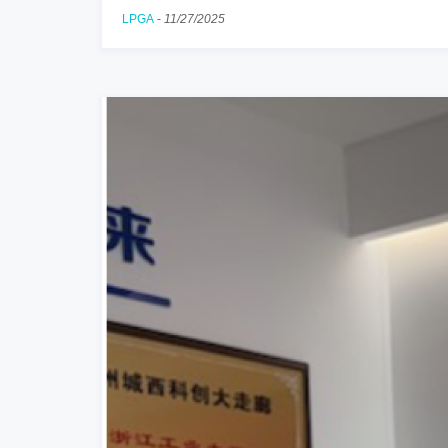
LPGA
-
11/27/2025