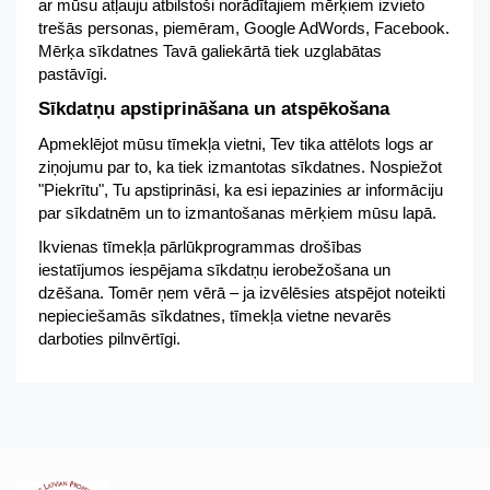
ar mūsu atļauju atbilstoši norādītajiem mērķiem izvieto
trešās personas, piemēram, Google AdWords, Facebook.
Mērķa sīkdatnes Tavā galiekārtā tiek uzglabātas
pastāvīgi.
Sīkdatņu apstiprināšana un atspēkošana
Apmeklējot mūsu tīmekļa vietni, Tev tika attēlots logs ar
ziņojumu par to, ka tiek izmantotas sīkdatnes. Nospiežot
"Piekrītu", Tu apstiprināsi, ka esi iepazinies ar informāciju
par sīkdatnēm un to izmantošanas mērķiem mūsu lapā.
Ikvienas tīmekļa pārlūkprogrammas drošības
iestatījumos iespējama sīkdatņu ierobežošana un
dzēšana. Tomēr ņem vērā – ja izvēlēsies atspējot noteikti
nepieciešamās sīkdatnes, tīmekļa vietne nevarēs
darboties pilnvērtīgi.