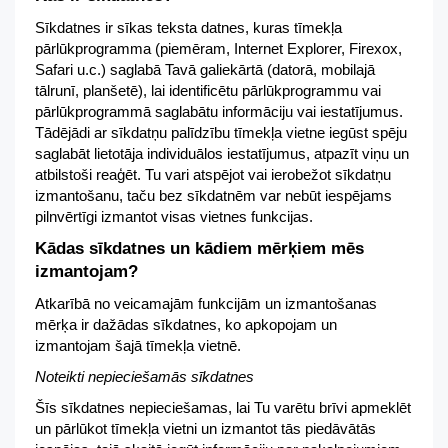
Sīkdatnes ir sīkas teksta datnes, kuras tīmekļa
pārlūkprogramma (piemēram, Internet Explorer, Firexox,
Safari u.c.) saglabā Tavā galiekārtā (datorā, mobilajā
tālrunī, planšetē), lai identificētu pārlūkprogrammu vai
pārlūkprogrammā saglabātu informāciju vai iestatījumus.
Tādējādi ar sīkdatņu palīdzību tīmekļa vietne iegūst spēju
saglabāt lietotāja individuālos iestatījumus, atpazīt viņu un
atbilstoši reaģēt. Tu vari atspējot vai ierobežot sīkdatņu
izmantošanu, taču bez sīkdatnēm var nebūt iespējams
pilnvērtīgi izmantot visas vietnes funkcijas.
Kādas sīkdatnes un kādiem mērķiem mēs
izmantojam?
Atkarībā no veicamajām funkcijām un izmantošanas
mērķa ir dažādas sīkdatnes, ko apkopojam un
izmantojam šajā tīmekļa vietnē.
Noteikti nepieciešamās sīkdatnes
Šīs sīkdatnes nepieciešamas, lai Tu varētu brīvi apmeklēt
un pārlūkot tīmekļa vietni un izmantot tās piedāvātās