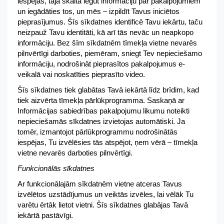
iespējas, tajā skaitā iegūt informāciju par pakalpojumiem
un iegādāties tos, un mēs – izpildīt Tavus iniciētos
pieprasījumus. Šīs sīkdatnes identificē Tavu iekārtu, taču
neizpauž Tavu identitāti, kā arī tās nevāc un neapkopo
informāciju. Bez šīm sīkdatnēm tīmekļa vietne nevarēs
pilnvērtīgi darboties, piemēram, sniegt Tev nepieciešamo
informāciju, nodrošināt pieprasītos pakalpojumus e-
veikalā vai noskatīties pieprasīto video.
Šīs sīkdatnes tiek glabātas Tavā iekārtā līdz brīdim, kad
tiek aizvērta tīmekļa pārlūkprogramma. Saskaņā ar
Informācijas sabiedrības pakalpojumu likumu noteikti
nepieciešamās sīkdatnes izvietojas automātiski. Ja
tomēr, izmantojot pārlūkprogrammu nodrošinātās
iespējas, Tu izvēlēsies tās atspējot, ņem vērā – tīmekļa
vietne nevarēs darboties pilnvērtīgi.
Funkcionālās sīkdatnes
Ar funkcionālajām sīkdatnēm vietne atceras Tavus
izvēlētos uzstādījumus un veiktās izvēles, lai vēlāk Tu
varētu ērtāk lietot vietni. Šīs sīkdatnes glabājas Tavā
iekārtā pastāvīgi.