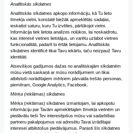
Analītiskās sīkdatnes
Analītiskās sīkdatnes apkopo informāciju, kā Tu lieto
tīmekļa vietni, konstatē biežāk apmeklētās sadaļas,
ieskaitot saturu, kuru Tu izvēlies, pārlūkojot vietni.
Informācija tiek lietota analīzes nolūkos, lai noskaidrotu,
kas interesē vietnes lietotājus, un varētu uzlabot vietnes
funkcionalitāti, padarīt to ērtāk lietojamu. Analītiskās
sīkdatnes identificē tikai Tavu iekārtu, taču neizpauž Tavu
identitāti.
Atsevišķos gadījumos dažas no analītiskajām sīkdatnēm
mūsu vietā saskaņā ar mūsu norādījumiem un tikai
atbilstoši norādītajiem mērķiem pārvalda trešās personas,
piemēram, Google Analytics, Facebook.
Mērķa (reklāmas) sīkdatnes
Mērķa (reklāmas) sīkdatnes izmantojam, lai apkopotu
informāciju par Tavām apmeklētajām tīmekļa vietnēm un
piedāvātu tieši Tev interesējošus mūsu vai sadarbības
partneru pakalpojumus vai adresētu Tavai izrādītajai
interesei atbilstošus piedāvājumus. Parasti šīs sīkdatnes