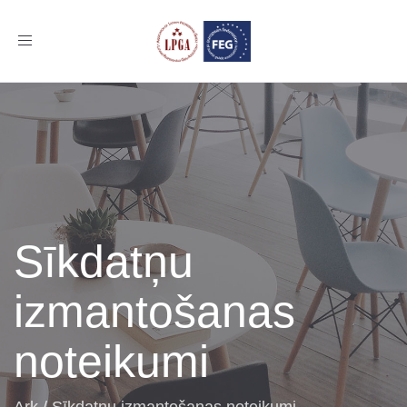
Toggle
navigation
Sīkdatņu
izmantošanas
noteikumi