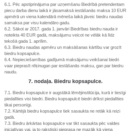
6.1. Pēc apstiprinājuma par uzņemšanu Biedrībā pretendentam
piecu darba dienu laikā ir jāsamaksā iestāšanās maksa 10 EUR
apmērā un viena kalendārā mēneša laikā jāveic biedru naudas
samaksa par visu kalendāro gadu.
6.2. Sākot ar 2017. gada 1. janvāri Biedrības biedru nauda ir
noteikta 40 EUR gadā, maksājumu veicot ne vēlāk kā līdz
tekošā gada 1. aprīlim.
6.3. Biedru naudas apmēru un maksāšanas kārtību var grozīt
biedru kopsapulce.
6.4. Nepieciešamības gadījumā maksājumu veikšanai biedri
vaar pieprasīt rēķinugan par iestāšanās maksu, gan par biedru
naudu.
7. nodaļa. Biedru kopsapulce.
7.1. Biedru kopsapulce ir augstākā lēmējinstitūcija, kurā ir tiesīgi
piedalīties visi biedri. Biedru kopsapulcē biedri drīkst piedalīties
tikai personīgi.
7.2. Kārtējā biedru kopsapulce tiek sasaukta ne retāk kā reizi
gadā.
7.3. Biedru ārkārtas kopsapulce var tikt sasaukta pēc valdes
iniciatīvas vai, ja to rakstiski pieprasa ne mazāk kā viena