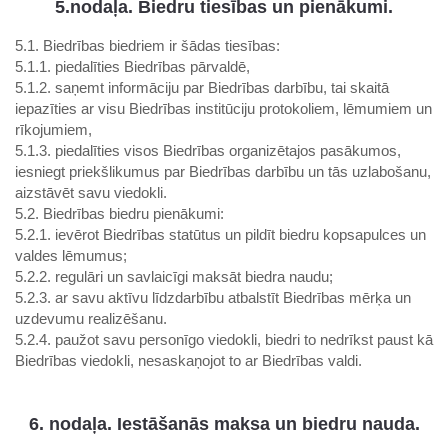
5.nodaļa. Biedru tiesības un pienākumi.
5.1. Biedrības biedriem ir šādas tiesības:
5.1.1. piedalīties Biedrības pārvaldē,
5.1.2. saņemt informāciju par Biedrības darbību, tai skaitā
iepazīties ar visu Biedrības institūciju protokoliem, lēmumiem un
rīkojumiem,
5.1.3. piedalīties visos Biedrības organizētajos pasākumos,
iesniegt priekšlikumus par Biedrības darbību un tās uzlabošanu,
aizstāvēt savu viedokli.
5.2. Biedrības biedru pienākumi:
5.2.1. ievērot Biedrības statūtus un pildīt biedru kopsapulces un
valdes lēmumus;
5.2.2. regulāri un savlaicīgi maksāt biedra naudu;
5.2.3. ar savu aktīvu līdzdarbību atbalstīt Biedrības mērķa un
uzdevumu realizēšanu.
5.2.4. paužot savu personīgo viedokli, biedri to nedrīkst paust kā
Biedrības viedokli, nesaskaņojot to ar Biedrības valdi.
6. nodaļa. Iestāšanās maksa un biedru nauda.