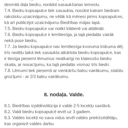
desmitā daļa biedru, norādot sasaukšanas iemeslu.
7.4. Biedru kopsapulce tiek sasaukta, nosūtot katram biedram
rakstisku uzaicinājumu, ne vēlāk kā mēnesi pirms kopsapulces,
kā arī publicējot uzaicinājumu Biedrības mājas lapā.
7.5. Biedru kopsapulce var notikt klātienē vai attālināti.
7.6. Biedru kopsapulce ir lemttiesīga, ja tajā piedalās vairāk
nekā puse biedru.
7.7. Ja biedru kopsapulce nav lemttiesīga kvoruma trūkuma dēļ,
trīs nedēļu laikā tiek sasaukta atkārtota biedru kopsapulce, kas
ir tiesīga pieņemt lēmumus neatkarīgi no klatesošo biedru
skaita, ar nosacījumu, ka tajā piedalās vismaz trīs biedri.
7.8. Lēmumi tiek pieņemti ar vienkāršu balsu vairākumu, statūtu
grozījumi - ar 2/3 balsu vairākumu.
8. nodaļa. Valde.
8.1. Biedrības izpildinstitūcija ir valde 2-5 locekļu sastāvā.
8.2. Valdi biedru kopsapulcē ievēl uz 3 gadiem.
8.3. Valdes locekļi no sava vidus ievēl valdes priekšsēdētāju,
kas organizē valdes darbu.