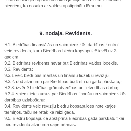
biedriem, ko nosaka ar valdes apstiprinātu lēmumu.
9. nodaļa. Revidents.
9.1. Biedrības finansiālās un saimnieciskās darbības kontroli
veic revidents, kuru Biedrības biedru kopsapulcē ievēl uz 3
gadiem.
9.2. Biedrības revidents nevar būt Biedrības valdes loceklis.
9.3. Revidents:
9.3.1 veic biedrības mantas un finanšu līdzekļu revīziju;
9.3.2. dod atzinumu par Biedrības budžetu un gada pārskatu;
9.3.3. izvērtē biedrības grāmatvedības un lietvedības darbu;
9.3.4. sniedz ieteikumus par Biedrības finanšu un saimnieciskās
darbības uzlabošanu;
9.4. Revidents veic revīziju biedru kopsapulces noteiktajos
termiņos, taču ne retāk ka reizi gadā.
9.5. Biedru kopsapulce apstiprina Biedrības gada pārskatu tikai
pēc revidenta atzinuma saņemšanas.