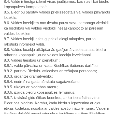
8.4. Valde ir tiesīga izlemt visus jautājumus, kas nav tikai biedru
kopsapulces kompetencē.
8.5. Biedrību pārstāv valdes priekšsēdētājs vai valdes pilnvarots
loceklis.
8.6. Valdes locekļiem nav tiesību paust savu personīgo viedokli
kā biedrības vai valdes viedokli, nesaskaņojot to ar pārējiem
valdes locekļiem.
8.7. Valdes locekļi ir tiesīgi priekšlaicīgi atkāpties, par to
rakstiski informējot valdi.
8.8. Valdes locekļa atkāpšanās gadījumā valde sasauc biedru
ārkārtas kopsapulci jauna valdes locekļa ievēlēšanai.
8.9. Valdes tiesības un pienākumi:
8.9.1. valde pārvalda un vada Biedrības ikdienas darbību;
8.9.2. pārstāv Biedrību attiecībās ar trešajām personām;
8.9.3. organizē grāmatvedību;
8.9.4. nodrošina gada pārskata sagatavošanu;
8.9.5. rīkojas ar biedrības mantu;
8.9.6. izpilda biedru kopsapulces lēmumus;
8.9.7. izstrādā gidu ētikas kodeksu, ar ko iepazīstina visus
Biedrības biedrus. Kārtību, kādā biedrus iepazīstina ar gidu
ētikas kodeksu, nosaka ar valdes apstiprinātu lēmumu. Valdei ir
tiesības deleģēt organizatoriskus jautājumus citiem Biedrības