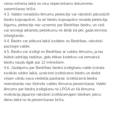
viena mēneša laikā no visu nepieciešamo dokumentu
saņemšanas brīža.
4.3. Valdes noraidošo lēmumu pieteicējs var rakstiski pārsūdzēt
biedru kopsapulcei. Ja arī biedru kopsapulce noraida pieteicēja
lūgumu, pieteicējs nav uzņemts par Biedrības biedru, un viņš
var iesniegt atkārtotu pieteikumu ne ātrāk kā pēc gada termiņa
izbeigšanās.
4.4. Biedrs var jebkurā laikā izstāties no Biedrības, rakstiski
paziņojot valdei.
4.5. Biedru var izslēgt no Biedrības ar valdes lēmumu, ja tas
būtiski pārkāpj statūtus, gidu ētikas kodeksu vai nemaksā
biedru naudu ilgāk par 12 mēnešiem.
4.6. Jautājumu par Biedrības biedra izslēgšanu valde izskata
tuvākās sēdes laikā, uzaicinot izslēdzamo biedru un dodot
viņam vārdu sava viedokļa paušanai. Izslēdzamā biedra
neierašanās nav šķērslis valdes lēmuma pieņemšanai. Valdei
lēmums par biedra izslēgšanu no LPGA un šā lēmuma
motivācija jāpaziņo rakstiski izslēdzamajam biedram piecu
dienu laikā no tā pieņemšanas brīža.