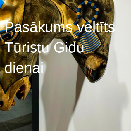
Pasākums veltīts
Tūristu Gidu
dienai