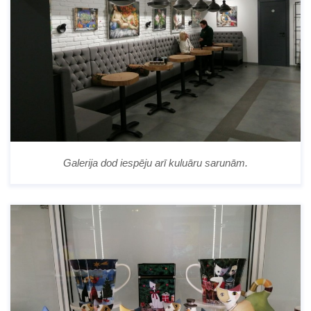
Galerija dod iespēju arī kuluāru sarunām.