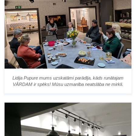
Lidija Pupure mums uzskatāmi parādīja, kāds runātajam
VĀRDAM ir spēks! Mūsu uzmanība neatslāba ne mirkli.