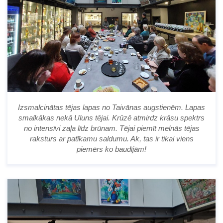
Izsmalcinātas tējas lapas no Taivānas augstienēm. Lapas
smalkākas nekā Uluns tējai. Krūzē atmirdz krāsu spektrs
no intensīvi zaļa līdz brūnam. Tējai piemīt melnās tējas
raksturs ar patīkamu saldumu. Ak, tas ir tikai viens
piemērs ko baudījām!