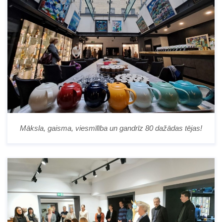
Māksla, gaisma, viesmīlība un gandrīz 80 dažādas tējas!