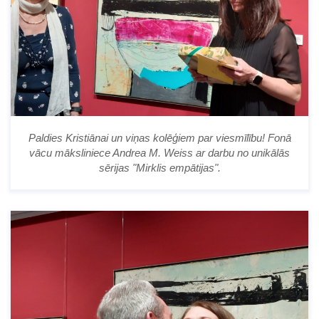
Paldies Kristiānai un viņas kolēģiem par viesmīlību! Fonā
vācu māksliniece Andrea M. Weiss ar darbu no unikālās
sērijas "Mirklis empātijas".