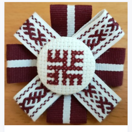
akmeni - dzintaru
(Foto no O. Spārīša personīgā arhīva.)