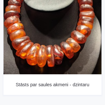
Informācija
Stāsts par saules akmeni - dzintaru
Piedāvājam Ojāra Spārīša lekciju Stāsts par saules