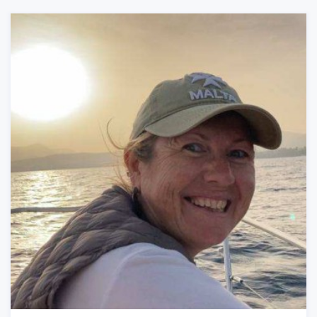
Piedāvājam iepazīt Saldu!
Brauciens notiks sestdiern, 30 martā.
(Foto no Īras Režais personīga arhīva.)