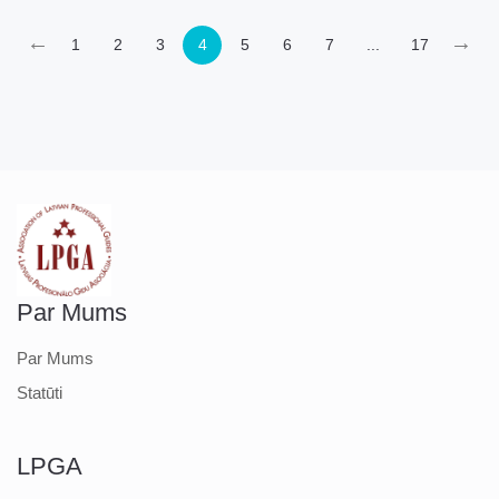
platformā.
←
→
1
2
3
4
5
6
7
...
17
Par Mums
Par Mums
Statūti
LPGA