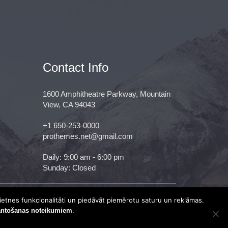
Contact Info
1600 Amphitheatre Parkway, Mountain
View, CA 94043
+1 650-253-0000
prothemes.net@gmail.com
Daily: 9:00 am - 6:00 pm
Sunday: Closed
ietnes funkcionalitāti un piedāvāt piemērotu saturu un reklāmas.
Terms & Conditions
|
Privacy &
antošanas noteikumiem
.
Policy