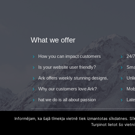
What we offer
How you can impact customers
24/7
Is your website user friendly?
Smar
Ark offers weekly stunning designs.
Unli
Why our customers love Ark?
Mobi
hat we do is all about passion
Late
Informējam, ka šajā tīmekļa vietnē tiek izmantotas sīkdatnes. S
Copyright 2017
FRESHFACE
© All Rights Reserved
Turpinot lietot šo vietn