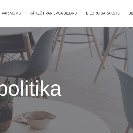
PAR MUMS
KĀ KĻŪT PAR LPGA BIEDRU
BIEDRU SARAKSTS
BI
olitika