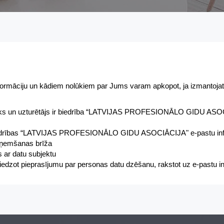
nformāciju un kādiem nolūkiem par Jums varam apkopot, ja izmantojat 
nieks un uzturētājs ir biedrība “LATVIJAS PROFESIONĀLO GIDU AS
 uz biedrības “LATVIJAS PROFESIONĀLO GIDU ASOCIĀCIJA" e-pastu
in
saņemšanas brīža
s ar datu subjektu
sniedzot pieprasījumu par personas datu dzēšanu, rakstot uz e-pastu
i