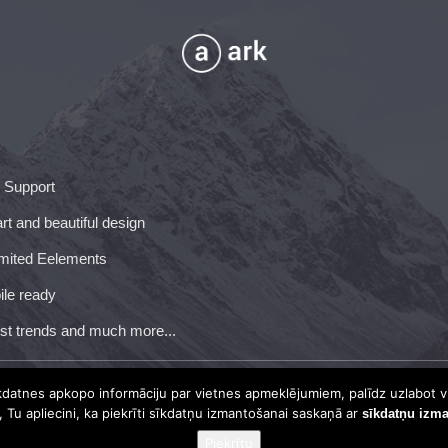
 Support
t and beautiful design
mited Eelements
le ready
st trends and much more...
īkdatnes apkopo informāciju par vietnes apmeklējumiem, palīdz uzlabot v
i, Tu apliecini, ka piekrīti sīkdatņu izmantošanai saskaņā ar
sīkdatņu izm
Piekrītu