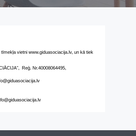
tīmekļa vietni www.giduasociacija.lv, un kā tiek
OCIĀCIJA", Reģ. Nr.40008064495,
fo@giduasociacija.lv
nfo@giduasociacija.lv