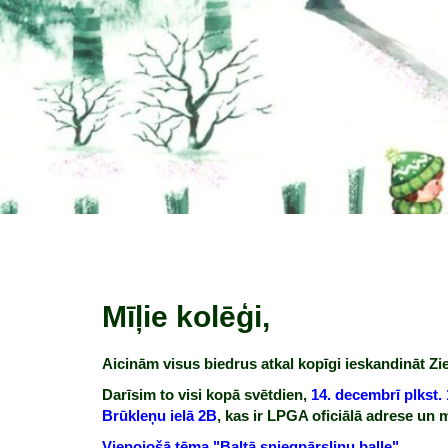
Mīļie kolēģi,
Aicinām visus biedrus atkal kopīgi ieskandināt 
Darīsim to visi kopā svētdien,
14. decembrī plkst.
Brūkleņu ielā 2B
, kas ir LPGA oficiālā adrese un m
Vienojošā tēma "Baltā sniegpārsliņu balle".