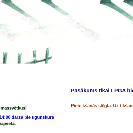
Pasākums tikai LPGA bi
Pieteikšanās slēgta. Uz tikšan
Ziemassvētkus!
 14:00 dārzā pie ugunskura
ājvieta.