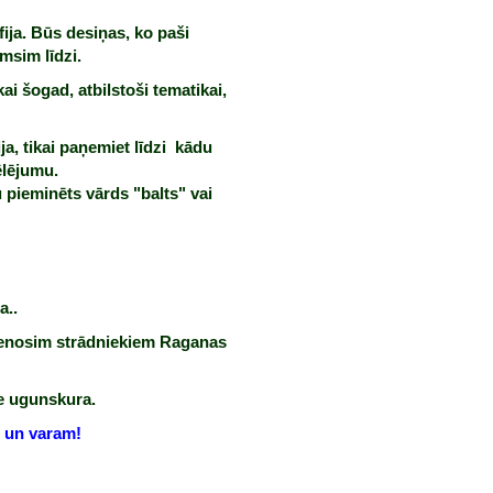
ija. Būs desiņas, ko paši
msim līdzi.
ai šogad, atbilstoši tematikai,
ja, tikai paņemiet līdzi kādu
ēlējumu.
u pieminēts vārds "balts" vai
a..
vienosim strādniekiem Raganas
ie ugunskura.
m un varam!