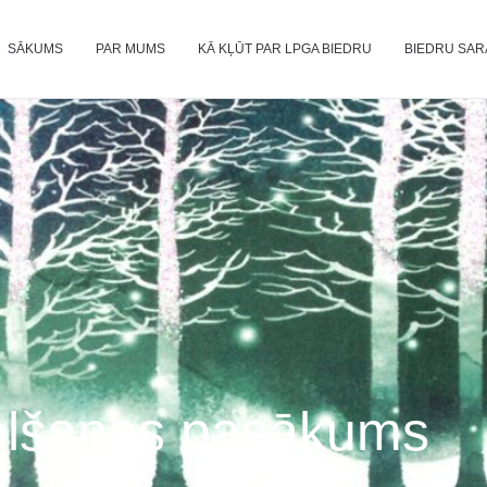
SĀKUMS
PAR MUMS
KĀ KĻŪT PAR LPGA BIEDRU
BIEDRU SAR
 celšanas pasākums