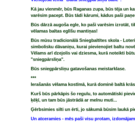
Kā jau vienmēr, būs Raganas zupa, būs tēja un kaf
varēsim pacept. Būs tādi kārumi, kādus paši paņe
Būs dārzā augoša egle, ko paši varēsim izrotāt, tik
vēlamas baltas eglīšu mantiņas!
Būs mūsu tradicionālā Sniegbaltītes skola - Loteri
simbolisku dāvaniņu, kurai pievienojiet baltu nov
Vēlams arī dzejolis vai dziesma, kurā noteikti būt
"sniegpārsliņa".
Būs sniegpārsliņu gatavošanas meistarklase.
***
Ierašanās vēlama kostīmā, kurā dominē baltā krās
Kurš būs pārkāpis šo regulu, to automātiski pie
ķēķī, un tam būs jāstrādā ar melnu muti...
Ģērbsimies silti un ērti, jo sākumā būsim laukā p
Un atceramies - mēs paši visu protam, izdomāja