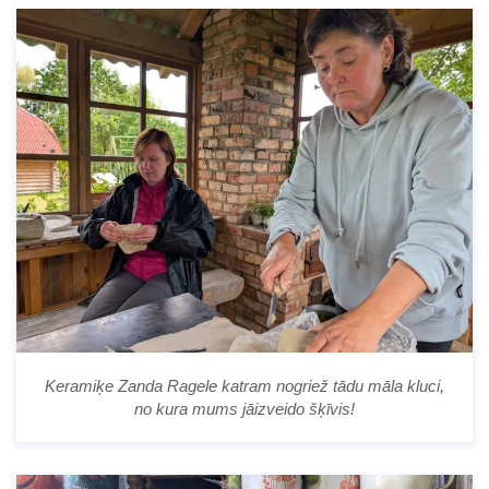
Keramiķe Zanda Ragele katram nogriež tādu māla kluci,
no kura mums jāizveido šķīvis!