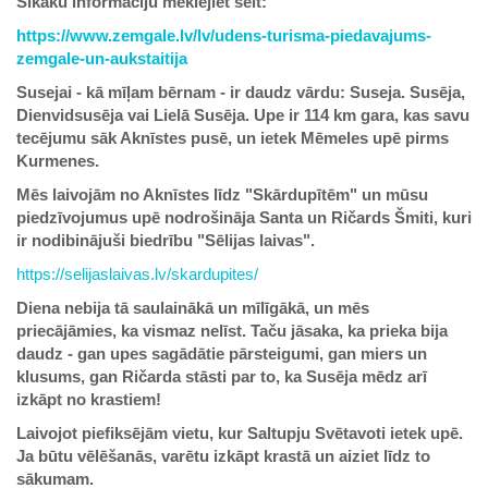
Sīkāku informāciju meklējiet šeit:
https://www.zemgale.lv/lv/udens-turisma-piedavajums-
zemgale-un-aukstaitija
Susejai - kā mīļam bērnam - ir daudz vārdu: Suseja. Susēja,
Dienvidsusēja vai Lielā Susēja. Upe ir 114 km gara, kas savu
tecējumu sāk Aknīstes pusē, un ietek Mēmeles upē pirms
Kurmenes.
Mēs laivojām no Aknīstes līdz "Skārdupītēm" un mūsu
piedzīvojumus upē nodrošināja Santa un Ričards Šmiti, kuri
ir nodibinājuši biedrību "Sēlijas laivas".
https://selijaslaivas.lv/skardupites/
Diena nebija tā saulainākā un mīlīgākā, un mēs
priecājāmies, ka vismaz nelīst. Taču jāsaka, ka prieka bija
daudz - gan upes sagādātie pārsteigumi, gan miers un
klusums, gan Ričarda stāsti par to, ka Susēja mēdz arī
izkāpt no krastiem!
Laivojot piefiksējām vietu, kur Saltupju Svētavoti ietek upē.
Ja būtu vēlēšanās, varētu izkāpt krastā un aiziet līdz to
sākumam.