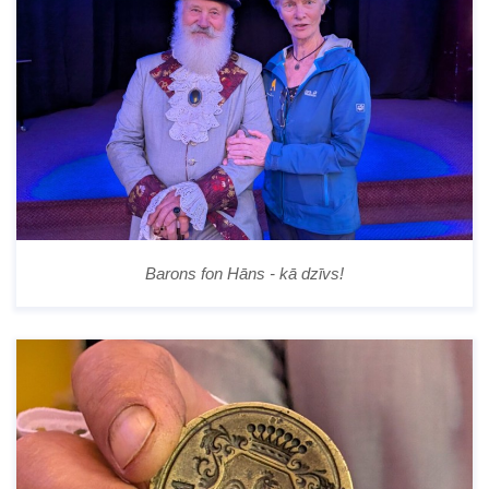
Barons fon Hāns - kā dzīvs!