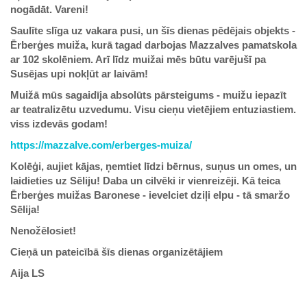
nogādāt. Vareni!
Saulīte slīga uz vakara pusi, un šīs dienas pēdējais objekts -
Ērberģes muiža, kurā tagad darbojas Mazzalves pamatskola
ar 102 skolēniem. Arī līdz muižai mēs būtu varējušī pa
Susējas upi nokļūt ar laivām!
Muižā mūs sagaidīja absolūts pārsteigums - muižu iepazīt
ar teatralizētu uzvedumu. Visu cieņu vietējiem entuziastiem.
viss izdevās godam!
https://mazzalve.com/erberges-muiza/
Kolēģi, aujiet kājas, ņemtiet līdzi bērnus, suņus un omes, un
laidieties uz Sēliju! Daba un cilvēki ir vienreizēji. Kā teica
Ērberģes muižas Baronese - ievelciet dziļi elpu - tā smaržo
Sēlija!
Nenožēlosiet!
Cieņā un pateicībā šīs dienas organizētājiem
Aija LS