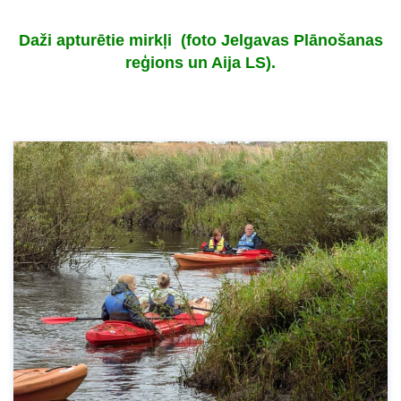
Daži apturētie mirkļi (foto Jelgavas Plānošanas
reģions un Aija LS).