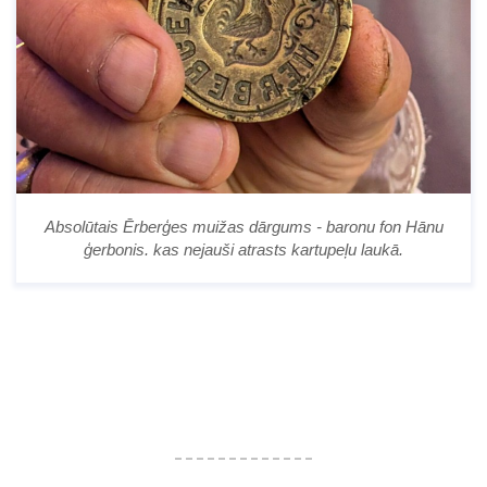
Absolūtais Ērberģes muižas dārgums - baronu fon Hānu
ģerbonis. kas nejauši atrasts kartupeļu laukā.