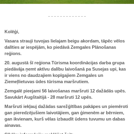
Kolēģi,
Vasara strauji tuvojas lielajam beigu akordam, tāpēc vēlos
dalīties ar iespējām, ko piedāvā
Zemgales Plānošanas
reģions.
20. augustā šī reģiona Tūrisma koordinācijas darba grupa
piedāvāja ņemt aktīvu dalību laivošanā pa Susejas upi, kas
ir viens no daudzajiem kopīgajiem Zemgales un
Ziemeļlietuvas ūdes tūrisma maršrutiem.
Zemgalē pieejami 56 laivošanas maršruti 12 dažādās upēs.
Savukārt Augštaitijā - 28 maršruti 12 upēs.
Maršruti iekļauj dažādas sarežģītības pakāpes un piemēroti
gan pieredzējušiem laivotājiem, gan ģimenēm ar bērniem,
gan ikvienam, kurš vēlas izbaudīt ūdens tuvumu un dabas
ainavas.