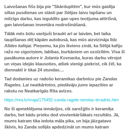
Laivošanas fišs bija pie "Skārdupītēm", kur mūs gaidīja
siltas pusdienas un stāsti par
Sēlijas laivu
tapšanu un
milzīgo darbu, kas ieguldīts gan upes tecējuma attīrīšnā,
gan laivošanas inventāra nodrošināšanā.
Tālāk mēs būtu varējuši braukt arī ar laivām, bet laika
taupīšanas dēļ kāpām autobusā, kas mūs aizvizināja līdz
Alīdes kafejai.
Pieņemu, ka jūs ikviens zināt, ka Sēlijā kafiju
ražo no cigoriņiem, labības, burkāniem un ozolzīlēm. Visa šī
pasākuma autore ir
Jolanta Kovnacka
, kuras darbu vērojot
un viņas idejās klausoties, atliek vienīgi piekrist, cik žēl, ka
diennaktī ir tikai 24 stundas....
Tad dodamies uz radošo keramikas darbnīcu pie
Zandas
Rageles. Lai neatkārtotos, piedāvāju jums iepazīties
ar
rakstu no Neatkarīgās Rīta avīzes.
https://nra.lv/maja/175492-zanda-ragele-neretas-tirradnis.htm
No šī apmeklējuma iemācījos, cik sarežģīts ir keramiķa
darbs, bet kādu prieku dod visvienkāršākais rezultāts. Jā,
mums katram tika iedota māla pika, un bija jāizgatavo
šķīvis, ko Zanda solījās apdedzināt un mums katram