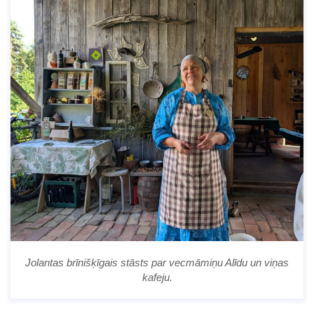
Jolantas brīnišķīgais stāsts par vecmāmiņu Alīdu un viņas
kafeju.