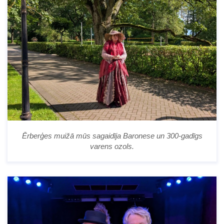
Ērberģes muižā mūs sagaidīja Baronese un 300-gadīgs
varens ozols.