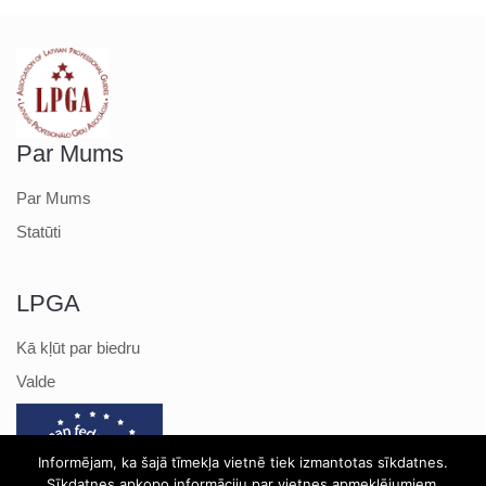
Par Mums
Par Mums
Statūti
LPGA
Kā kļūt par biedru
Valde
Informējam, ka šajā tīmekļa vietnē tiek izmantotas sīkdatnes.
Sīkdatnes apkopo informāciju par vietnes apmeklējumiem,