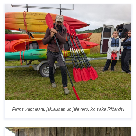
Pirms kāpt laivā, jāklausās un jāievēro, ko saka Ričards!