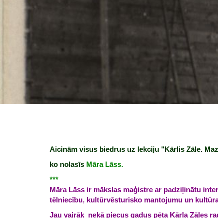
Aicinām visus biedrus uz lekciju "Kārlis Zāle. Mazā
ko nolasīs
Māra Lāss.
***
Māra Lāss ir mākslas maģistre ar padziļinātu inte
tēlniecību, kultūrvēsturisko mantojumu un kultūr
Jau vairāk nekā piecus gadus pēta Kārļa Zāles r