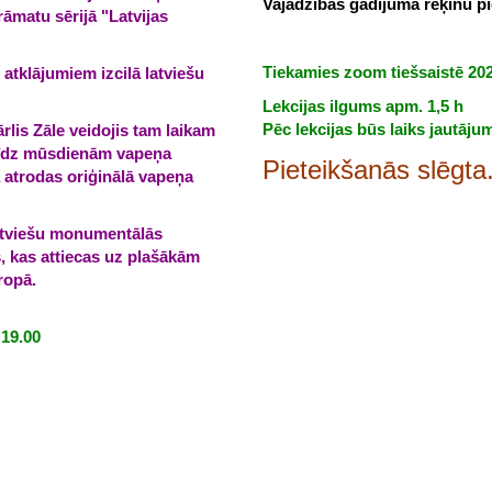
Vajadzības gadījumā rēķinu pi
āmatu sērijā "Latvijas
Tiekamies zoom tiešsaistē 202
 atklājumiem izcilā latviešu
Lekcijas ilgums apm. 1,5 h
Pēc lekcijas būs laiks jautāju
lis Zāle veidojis tam laikam
 Līdz mūsdienām vapeņa
Pieteikšanās slēgta
 atrodas oriģinālā vapeņa
latviešu monumentālās
s, kas attiecas uz plašākām
ropā.
 19.00