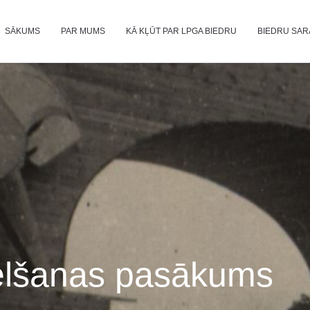
SĀKUMS
PAR MUMS
KĀ KĻŪT PAR LPGA BIEDRU
BIEDRU SAR
 celšanas pasākums