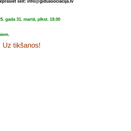
eprasiet šeit:
info@giduasociacija.lv
5. gada 31. martā
, plkst. 19.00
miem.
. Uz tikšanos!