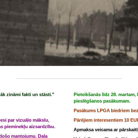
k zināmi fakti un stāsti."
Pieteikšanās līdz 28. martam,
pieslēgšanos pasākumam.
Pasākums LPGA biedriem bez
resi par vizuālo mākslu,
Pārējiem interesentiem 10 EU
as pieminekļu aizsardzību.
Apmaksa veicama ar pārskait
adošo mantojumu. Daļa