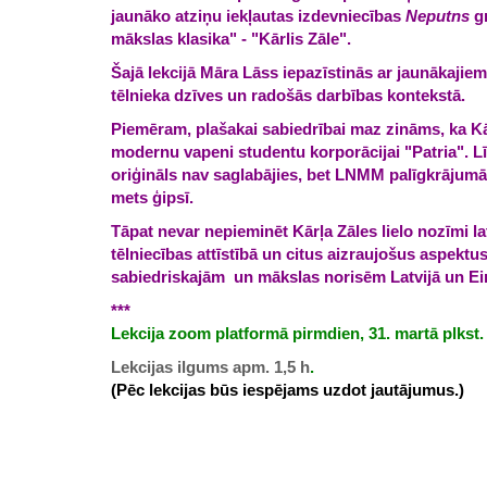
jaunāko atziņu iekļautas izdevniecības
Neputns
gr
mākslas klasika" - "Kārlis Zāle".
Šajā lekcijā Māra Lāss iepazīstinās ar jaunākajiem
tēlnieka dzīves un radošās darbības kontekstā.
Piemēram, plašakai sabiedrībai maz zināms, ka Kār
modernu vapeni studentu korporācijai "Patria".
oriģināls nav saglabājies, bet LNMM palīgkrājumā
mets ģipsī.
Tāpat nevar nepieminēt Kārļa Zāles lielo nozīmi 
tēlniecības attīstībā un citus aizraujošus aspektu
sabiedriskajām un mākslas norisēm Latvijā un Ei
***
Lekcija zoom platformā pirmdien, 31. martā plkst.
Lekcijas ilgums apm. 1,5 h
.
(Pēc lekcijas būs iespējams uzdot jautājumus.)