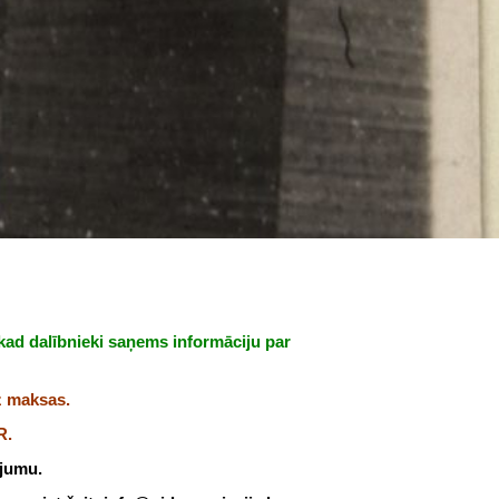
 kad dalībnieki saņems informāciju par
 maksas.
R.
ījumu.