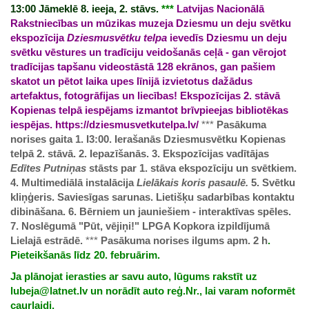
13:00
Jāmeklē 8. ieeja, 2. stāvs.
***
Latvijas Nacionālā
Rakstniecības un mūzikas muzeja Dziesmu un deju svētku
ekspozīcija
Dziesmusvētku telpa
ievedīs Dziesmu un deju
svētku vēstures un tradīciju veidošanās ceļā - gan vērojot
tradīcijas tapšanu videostāstā 128 ekrānos, gan pašiem
skatot un pētot laika upes līnijā izvietotus dažādus
artefaktus, fotogrāfijas un liecības!
Ekspozīcijas 2. stāvā
Kopienas telpā iespējams izmantot brīvpieejas bibliotēkas
iespējas.
https://dziesmusvetkutelpa.lv/
***
Pasākuma
norises gaita
1. I3:00. Ierašanās Dziesmusvētku Kopienas
telpā 2. stāvā.
2. Iepazīšanās.
3. Ekspozīcijas vadītājas
Edītes Putniņas
stāsts par 1. stāva ekspozīciju un svētkiem.
4. Multimediālā instalācija
Lielākais koris pasaulē.
5. Svētku
kliņģeris. Saviesīgas sarunas. Lietišķu sadarbības kontaktu
dibināšana.
6. Bērniem un jauniešiem - interaktīvas spēles.
7. Noslēgumā "Pūt, vējiņi!" LPGA Kopkora izpildījumā
Lielajā estrādē.
***
Pasākuma norises ilgums apm. 2 h
.
Pieteikšanās līdz 20. februārim.
Ja plānojat ierasties ar savu auto, lūgums rakstīt uz
lubeja@latnet.lv
un norādīt auto reģ.Nr., lai varam noformēt
caurlaidi.