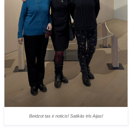
Beidzot tas ir noticis! Satikās trīs Aijas!