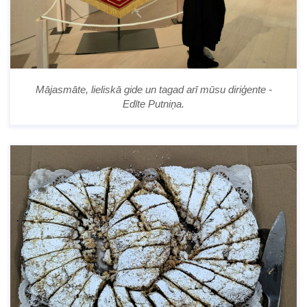
Mājasmāte, lieliskā gide un tagad arī mūsu diriģente -
Edīte Putniņa.