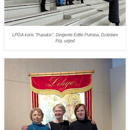
LPGA koris "Pupuķis". Diriģente Edīte Putniņa. Dziedam
Pūt, vējiņi!