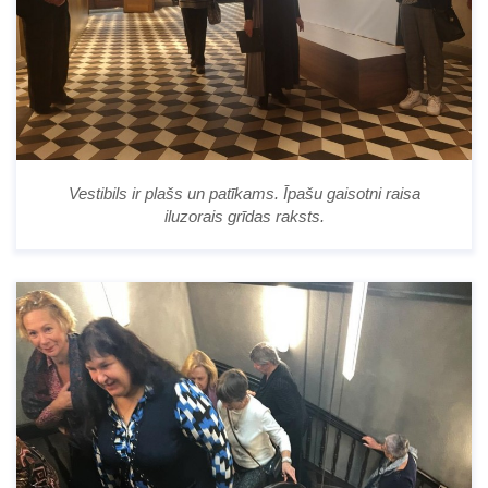
Vestibils ir plašs un patīkams. Īpašu gaisotni raisa
iluzorais grīdas raksts.