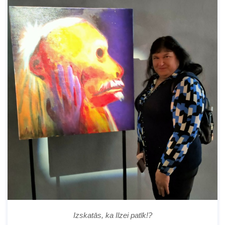
Izskatās, ka Ilzei patīk!?