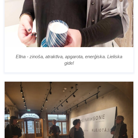
Elīna - zinoša, atraktīva, apgarota, enerģiska. Lieliska
gide!