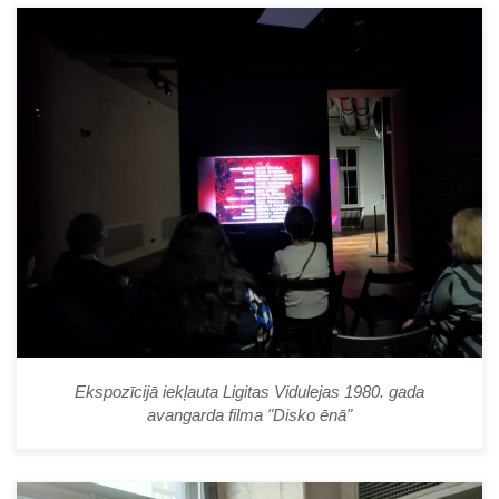
Ekspozīcijā iekļauta Ligitas Vidulejas 1980. gada
avangarda filma "Disko ēnā"