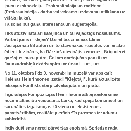
jaunu ekskpozīciju "Prokrastinācija un radīšana".
(Prokrastinācija - darba vai veicamo uzdevumu atlikšana uz
vēlāku laiku).
Tā solās būt gana interesanta un suģestējoša.
Tiks atdzīvināta arī kafejnīca un tai vajadzīgs nosaukums.
Varbūt jums ir idejas? Dariet tās zināmas Elīnai!
Jau apzināti 98 autori un to slavenākās receptes vai mīļākie
ēdieni. Ir zināms, ka Dārziņš dievinājis zemenes, Brigaderei
garšojusi auzu putra, Čakam garšojušas pankūkas,
Jaunsudrabiņš dzēris spirtu ar ūdeni... utt., utt.
No 11. oktobra līdz 9. novembrim muzejā var apskatīt
Helēnas Heinrihsones izstādi "Klejotāji", kurā aktualizēts
iekšējais konflikts starp cilvēka jūtām un prātu.
Figurālajās kompozīcijās Heinrihsone atklāj saskarsmes
nozīmi attiecību veidošanā. Laikā, kad spēja komunicēt un
sarunāties izgaismojas kā viena no eksistences
pamatvērtībām, realitāte pierāda šīs prasmes izzudumu
sabiedrībā.
Individuālisms nereti pārvēršas egoismā. Spriedze rada