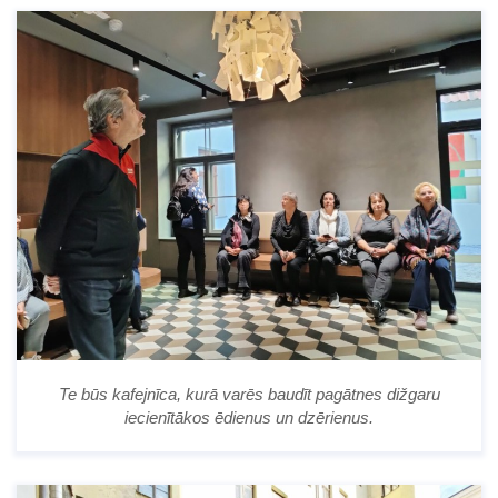
Te būs kafejnīca, kurā varēs baudīt pagātnes dižgaru
iecienītākos ēdienus un dzērienus.