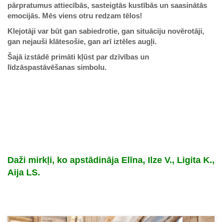
pārpratumus attiecībās, sasteigtās kustībās un saasinātās
emocijās. Mēs viens otru redzam tēlos!
Klejotāji var būt gan sabiedrotie, gan situāciju novērotāji,
gan nejauši klātesošie, gan arī iztēles augļi.
Šajā izstādē primāti kļūst par dzīvības un
līdzāspastāvēšanas simbolu.
Daži mirkļi, ko apstādināja Elīna, Ilze V., Ligita K.,
Aija LS.