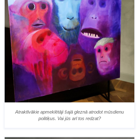
Atraktīvākie apmeklētāji šajā gleznā atrodot mūsdienu
politiķus. Vai jūs arī tos redzat?