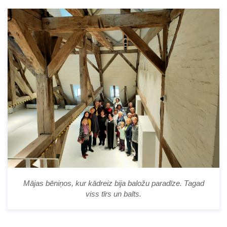
Mājas bēniņos, kur kādreiz bija baložu paradīze. Tagad
viss tīrs un balts.