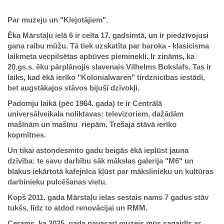
Par muzeju un "Klejotājiem".
Ēka Mārstaļu ielā 6 ir celta 17. gadsimtā, un ir piedzīvojusi
gana raibu mūžu. Tā tiek uzskatīta par baroka - klasicisma
laikmeta vecpilsētas apbūves pieminekli. Ir zināms, ka
20.gs.s. ēku pārplānojis slavenais Vilhelms Bokslafs. Tas ir
laiks, kad ēkā ierīko "Kolonialwaren" tirdznicības iestādi,
bet augstākajos stāvos bijušī dzīvokļi.
Padomju laikā (pēc 1964. gada) te ir Centrālā
universālveikala noliktavas: televizoriem, dažādām
mašīnām un mašīnu riepām. Trešaja stāvā ierīko
kopmītnes.
Un tikai astoņdesmito gadu beigās ēkā ieplūst jauna
dzīvība: te savu darbību sāk mākslas galerija "M6" un
blakus iekārtotā kafejnīca kļūst par mākslinieku un kultūras
darbinieku pulcēšanas vietu.
Kopš 2011. gada Mārstaļu ielas sestais nams 7 gadus stāv
tukšs, līdz to atdod renovācijai un RMM.
Cerams, ka 2025. gada pavasarī muzejs mūs sagaidīs ar