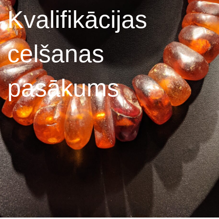
Kvalifikācijas
celšanas
pasākums