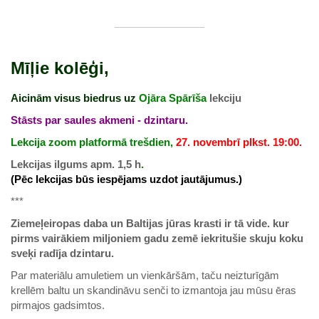
Mīļie kolēģi,
Aicinām visus biedrus uz
Ojāra Spārīša
lekciju
Stāsts par saules akmeni - dzintaru.
Lekcija zoom platformā trešdien,
27. novembrī plkst. 19:00.
Lekcijas ilgums apm. 1,5 h
.
(Pēc lekcijas būs iespējams uzdot jautājumus.)
***
Ziemeļeiropas daba un Baltijas jūras krasti ir tā vide. kur
pirms vairākiem miljoniem gadu zemē iekritušie skuju koku
sveķi radīja dzintaru.
Par materiālu amuletiem un vienkāršām, taču neizturīgām
krellēm baltu un skandināvu senči to izmantoja jau mūsu ēras
pirmajos gadsimtos.