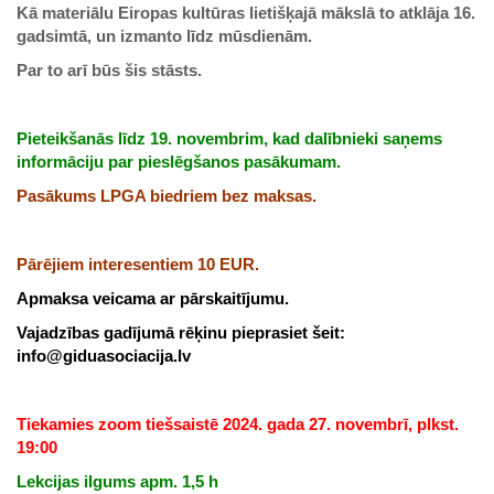
Kā materiālu Eiropas kultūras lietišķajā mākslā to atklāja 16.
gadsimtā, un izmanto līdz mūsdienām.
Par to arī būs šis stāsts.
Pieteikšanās līdz 19. novembrim, kad dalībnieki saņems
informāciju par pieslēgšanos pasākumam.
Pasākums LPGA biedriem bez maksas.
Pārējiem interesentiem 10 EUR.
Apmaksa veicama ar pārskaitījumu.
Vajadzības gadījumā rēķinu pieprasiet šeit:
info@giduasociacija.lv
Tiekamies zoom tiešsaistē 2024. gada 27. novembrī, plkst.
19:00
Lekcijas ilgums apm. 1,5 h