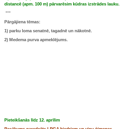
distancē (apm. 100 m) pārvarēsim
kūdras izstrādes lauku.
***
Pārgājiena tēmas:
1) parku loma senatnē, tagadnē un nākotnē.
2) Medema purva apmeklējums.
Pieteikšanās līdz 12. aprīlim
Pasākums paredzēts LPGA biedriem un viņu ģimenes