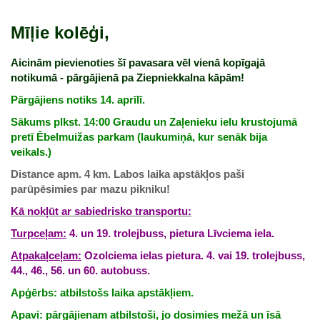
Mīļie kolēģi,
Aicinām pievienoties šī pavasara vēl vienā kopīgajā
notikumā - pārgājienā pa Ziepniekkalna kāpām!
Pārgājiens notiks 14. aprīlī.
Sākums plkst. 14:00 Graudu un Zaļenieku ielu krustojumā
pretī Ēbelmuižas parkam (laukumiņā, kur senāk bija
veikals.)
Distance apm. 4 km. Labos laika apstākļos paši
parūpēsimies par mazu pikniku!
Kā nokļūt ar sabiedrisko transportu:
Turpceļam:
4. un 19. trolejbuss, pietura Līvciema iela.
Atpakaļceļam:
Ozolciema ielas pietura. 4. vai 19. trolejbuss,
44., 46., 56. un 60. autobuss.
Apģērbs: atbilstošs laika apstākļiem.
Apavi: pārgājienam atbilstoši, jo dosimies mežā un īsā