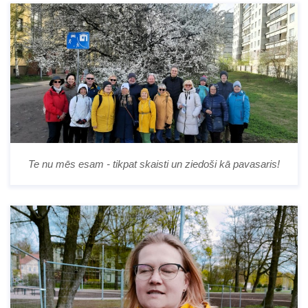
Te nu mēs esam - tikpat skaisti un ziedoši kā pavasaris!