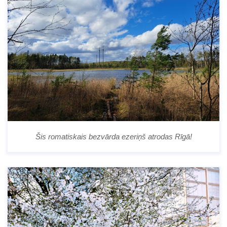
Šis romatiskais bezvārda ezeriņš atrodas Rīgā!