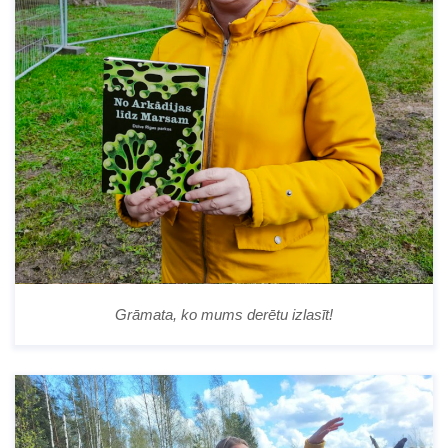
Grāmata, ko mums derētu izlasīt!