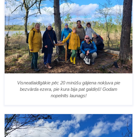
Visneatlaidīgākie pēc 20 minūšu gājiena nokļuva pie
bezvārda ezera, pie kura bija pat galdiņš! Godam
nopelnīts launags!