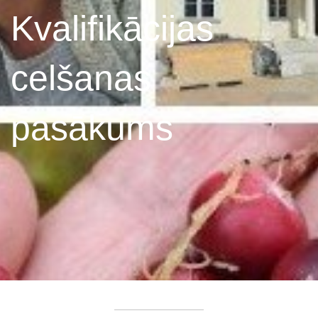
Kvalifikācijas
celšanas
pasākums