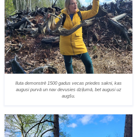
Iluta demonstrē 1500 gadus vecas priedes sakni, kas
augusi purvā un nav devusies dziļumā, bet augusi uz
augšu.