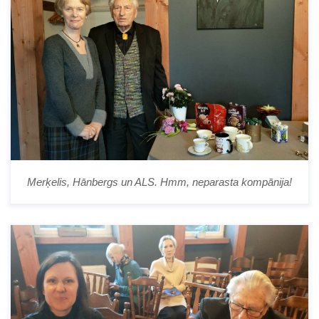
Merķelis, Hānbergs un ALS. Hmm, neparasta kompānija!