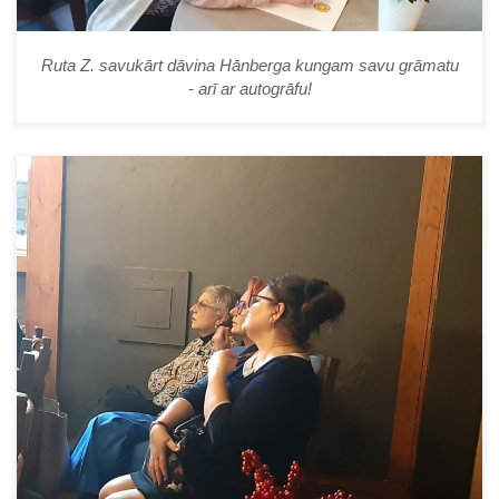
Ruta Z. savukārt dāvina Hānberga kungam savu grāmatu
- arī ar autogrāfu!