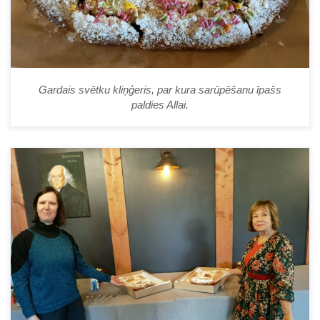
Gardais svētku kliņģeris, par kura sarūpēšanu īpašs
paldies Allai.