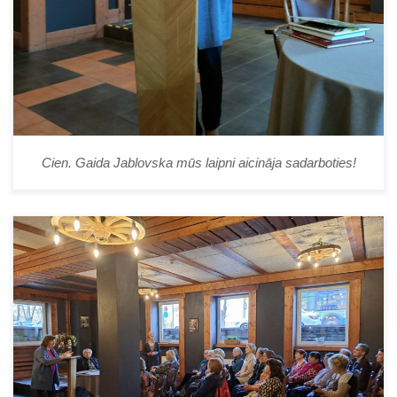
Cien. Gaida Jablovska mūs laipni aicināja sadarboties!