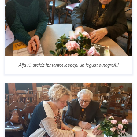
Aija K. steidz izmantot iespēju un iegūst autogrāfu!