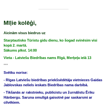
Mīļie kolēģi,
Aicinām visus biedrus uz
Starptautisko Tūristu gidu dienu, ko šogad svinēsim visi
kopā 2. martā.
Sākums plkst. 14:00
Vieta - Latviešu Biedrības nams Rīgā, Merķeļa ielā 13
***
Svētku norise:
- Rīgas Latviešu biedrības priekšsēdētāja vietnieces Gaidas
Jablovskas neliels ieskats Biedrības nama darbībā.
- Tikšanās ar rakstnieku, publicistu un žurnālistu Ēriku
Hānbergu. Saruna omulīgā gaisotnē par saskarsmi ar
cilvēkiem.