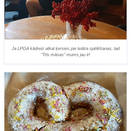
Ja LPGA kādreiz atkal ķersies pie teātra spēlēšanas, tad
"Trīs māsas" mums jau ir!