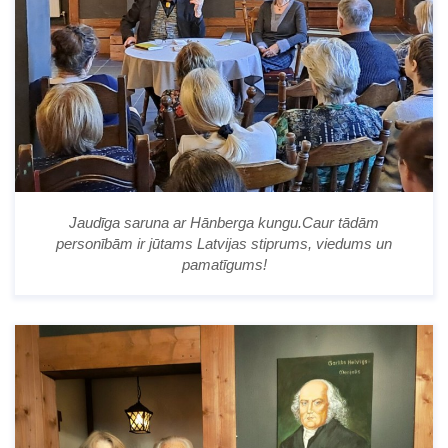
Jaudīga saruna ar Hānberga kungu.Caur tādām
personībām ir jūtams Latvijas stiprums, viedums un
pamatīgums!