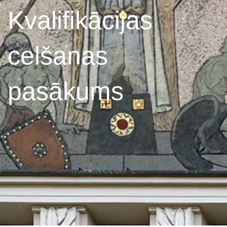
Kvalifikācijas
celšanas
pasākums