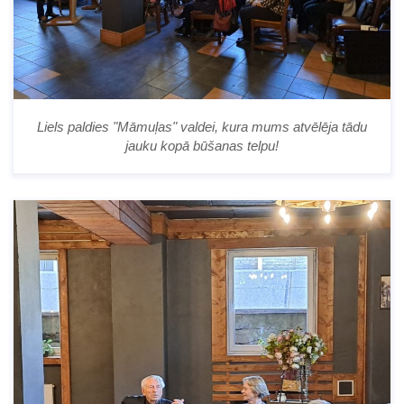
Liels paldies "Māmuļas" valdei, kura mums atvēlēja tādu
jauku kopā būšanas telpu!