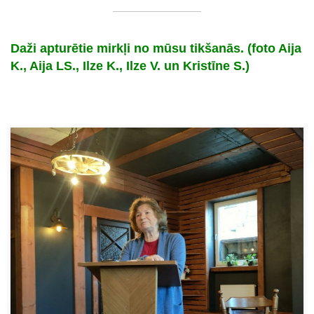
Daži apturētie mirkļi no mūsu tikšanās. (foto Aija
K., Aija LS., Ilze K., Ilze V. un Kristīne S.)