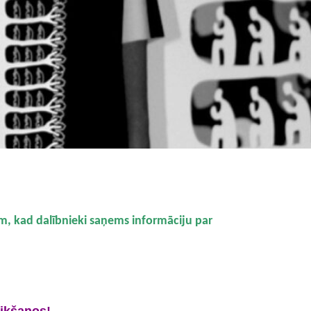
im, kad dalībnieki saņems informāciju par