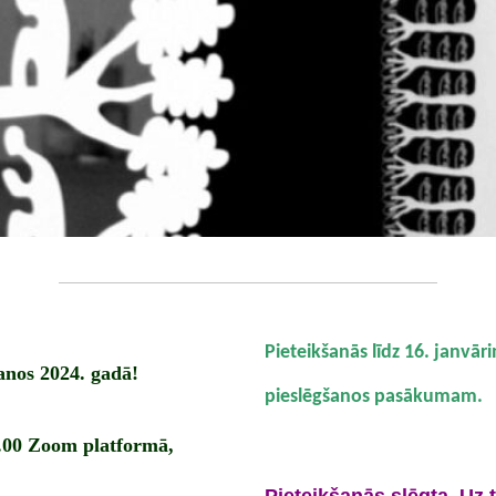
Pieteikšanās līdz 16. janvār
anos 2024. gadā!
pieslēgšanos pasākumam.
19.00 Zoom platformā,