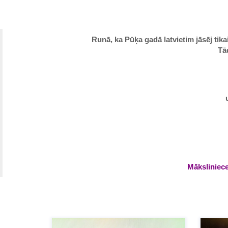
Runā, ka Pūķa gadā latvietim jāsēj tika
Tā
Māksliniece