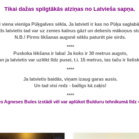
Tikai dažas spilgtākās atziņas no Latvieša sapņa.
i viena vienīga Pūķgalves sēkla. Ja latvietī ir kas no Pūķa saglabā
ds latvietis tad var uz zemes kalnus gāzt un debesīs mākoņus st
N.B.! Pirms likšanas augsnē sēklu paturēt pie sirds.
****
Puskoka lēkšana ir laba! Ja koks ir 30 metrus augsts,
un ja latvietis var uzlēkt līdz pusei, t.i. 15 metrus, tas taču ir lielisk
****
Ja latvietis baidās, viņam izaug garas ausis.
Un tad visi redz - bailīgs kā zaķis!
****
s Agneses Bules izstādi vēl var aplūkot Bulduru tehnikumā līdz 