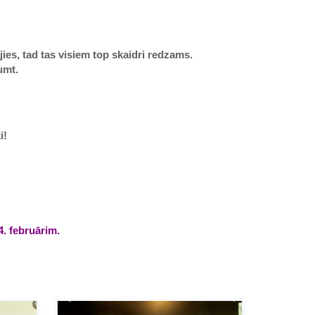
jies, tad tas visiem top skaidri redzams.
umt.
i!
4. februārim.