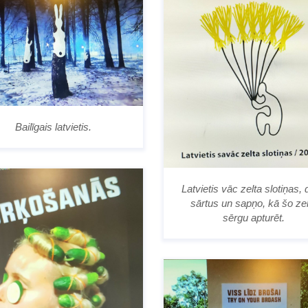
Bailīgais latvietis.
Latvietis vāc zelta slotiņas,
sārtus un sapņo, kā šo zel
sērgu apturēt.