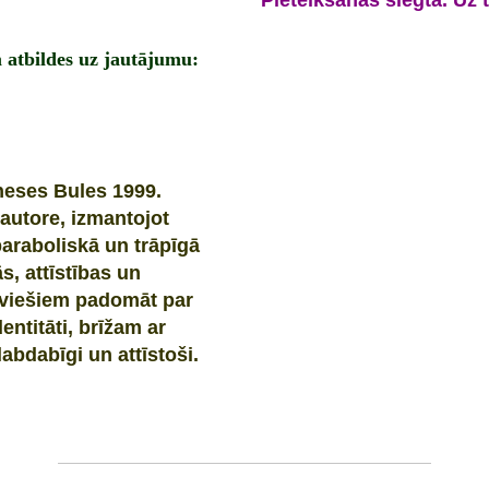
Pieteikšanās slēgta. Uz 
atbildes uz jautājumu:
neses Bules 1999.
autore, izmantojot
paraboliskā un trāpīgā
s, attīstības un
atviešiem padomāt par
ntitāti, brīžam ar
abdabīgi un attīstoši.