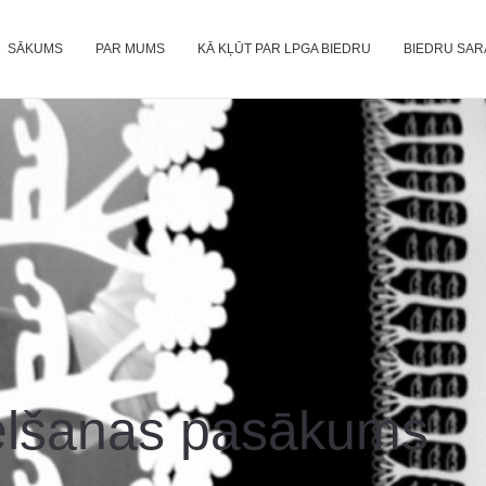
SĀKUMS
PAR MUMS
KĀ KĻŪT PAR LPGA BIEDRU
BIEDRU SAR
 celšanas pasākums