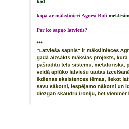
kad
kopā ar mākslinieci Agnesi Buli
meklēsim 
Par ko sapņo latvietis?
***
"Latvieša sapnis" ir mākslinieces Ag
gadā aizsākts mākslas projekts, kurā 
pašradītu tēlu sistēmu, metaforiskā, 
veidā aplūko latviešu tautas izcelšanā
ikdienas eksistences tēmas, liekot l
savu sākotni, iespējamo nākotni un ide
diezgan skaudru ironiju, bet vienmēr l