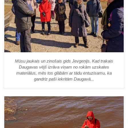
Mūsu jaukais un zinošais gids Jevgeņijs. Kad trakais
Daugavas vējš izrāva viņam no rokām uzskates
materiālus, mēs tos glābām ar tādu entuzisamu, ka
gandrīz paši iekritām Daugavā...