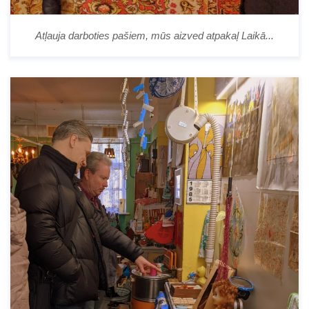
Atļauja darboties pašiem, mūs aizved atpakaļ Laikā...