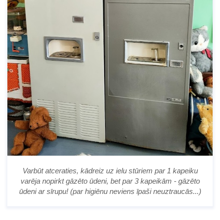
Varbūt atceraties, kādreiz uz ielu stūriem par 1 kapeiku
varēja nopirkt gāzēto ūdeni, bet par 3 kapeikām - gāzēto
ūdeni ar sīrupu! (par higiēnu neviens īpaši neuztraucās...)