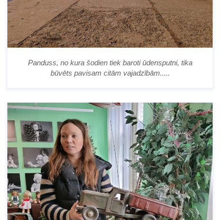
Panduss, no kura šodien tiek baroti ūdensputni, tika
būvēts pavisam citām vajadzībām.....