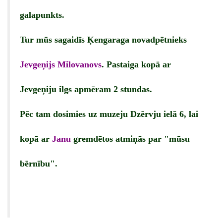
galapunkts.
Tur mūs sagaidīs Ķengaraga novadpētnieks
Jevgeņijs Milovanovs
. Pastaiga kopā ar
Jevgeņiju ilgs apmēram 2 stundas.
Pēc tam dosimies uz muzeju Dzērvju ielā 6, lai
kopā ar
Janu
gremdētos atmiņās par "mūsu
bērnību".