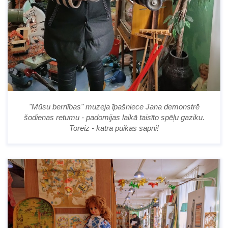
"Mūsu bernības" muzeja īpašniece Jana demonstrē
šodienas retumu - padomijas laikā taisīto spēļu gaziku.
Toreiz - katra puikas sapni!