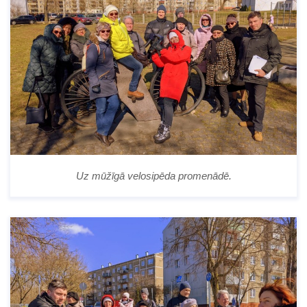
Uz mūžīgā velosipēda promenādē.