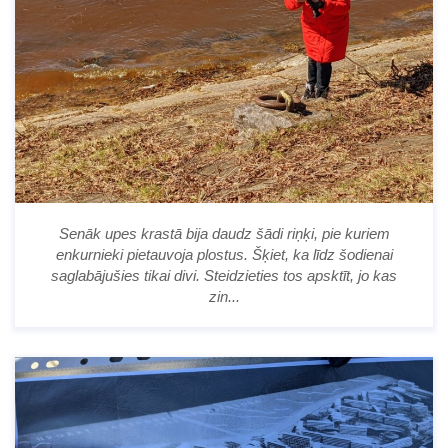
Senāk upes krastā bija daudz šādi riņķi, pie kuriem
enkurnieki pietauvoja plostus. Šķiet, ka līdz šodienai
saglabājušies tikai divi. Steidzieties tos apsktīt, jo kas
zin...