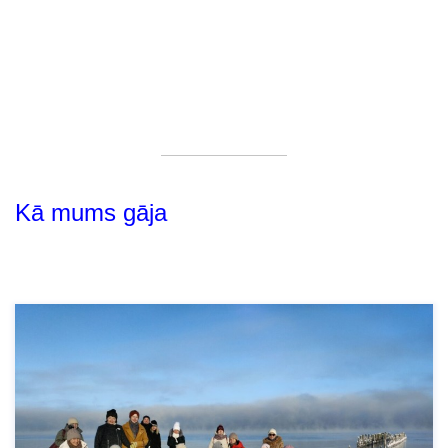
Kā mums gāja