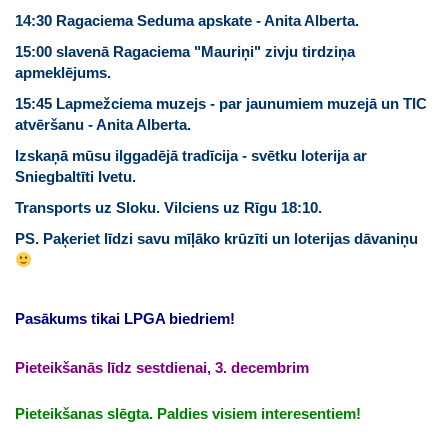
14:30 Ragaciema Seduma apskate - Anita Alberta.
15:00 slavenā Ragaciema "Mauriņi" zivju tirdziņa
apmeklējums.
15:45 Lapmežciema muzejs - par jaunumiem muzejā un TIC
atvēršanu - Anita Alberta.
Izskaņā mūsu ilggadējā tradīcija - svētku loterija ar
Sniegbaltīti Ivetu.
Transports uz Sloku. Vilciens uz Rīgu 18:10.
PS. Paķeriet līdzi savu mīļāko krūzīti un loterijas dāvaniņu
Pasākums tikai LPGA biedriem!
Pieteikšanās
līdz sestdienai, 3. decembrim
Pieteikšanas slēgta. Paldies visiem interesentiem!