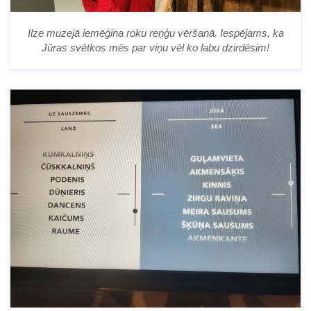
Ilze muzejā iemēģina roku reņģu vēršanā. Iespējams, ka
Jūras svētkos mēs par viņu vēl ko labu dzirdēsim!