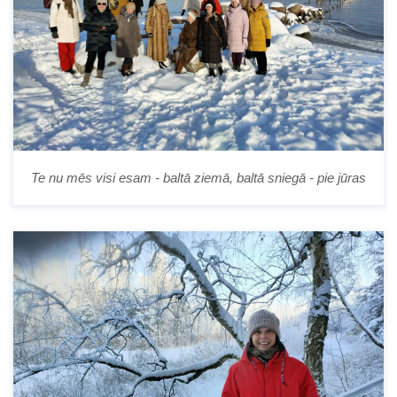
Te nu mēs visi esam - baltā ziemā, baltā sniegā - pie jūras