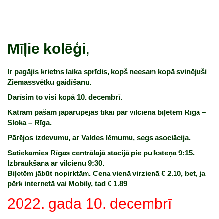
Mīļie kolēģi,
Ir pagājis krietns laika sprīdis, kopš neesam kopā svinējuši
Ziemassvētku gaidīšanu.
Darīsim to visi kopā 10. decembrī.
Katram pašam jāparūpējas tikai par vilciena biļetēm Rīga –
Sloka – Rīga.
Pārējos izdevumu, ar Valdes lēmumu, segs asociācija.
Satiekamies Rīgas centrālajā stacijā pie pulksteņa 9:15.
Izbraukšana ar vilcienu 9:30.
Biļetēm jābūt nopirktām. Cena vienā virzienā € 2.10, bet, ja
pērk internetā vai Mobily, tad € 1.89
2022. gada 10. decembrī