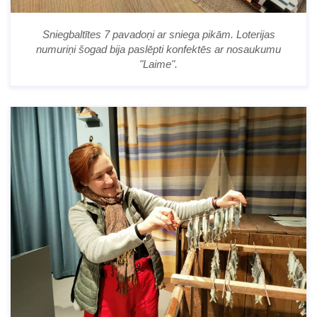
Sniegbaltītes 7 pavadoņi ar sniega pikām. Loterijas
numuriņi šogad bija paslēpti konfektēs ar nosaukumu
"Laime".