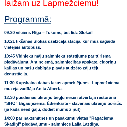
laižam uz Lapmežciemu!
Programmā:
09:30 vilciens
Rīga – Tukums, bet līdz Slokai!
10:21 tikšanās Slokas dzelzceļa stacijā, kur mūs sagaida
vietējais autobuss.
10:45 Vidnieku māju saimnieku stāstījums par tūrisma
piedāvājumu Antiņciemā, saimniecības apskate, cigoriņu
kafijas un pašu dabīgās pļavās audzēto zāļu tēju
degustācija.
11:30 Kupskalna dabas takas apmeklējums - Lapmežciema
muzeja vadītāja Anita Alberta.
12:30 pusdienas ukraiņu bēgļu nesen atvērtajā restorānā
"SHO" Bigauņciemā. Ēdienkartē - slavenais ukraiņu borščs.
(ja kāds neēd gaļu, dodiet mums ziņu!)
14:00 par naktsmītnes un pasākumu vietas "Ragaciema
Skadiņi" piedāvājumu - saimniece Laila Lazdiņa.