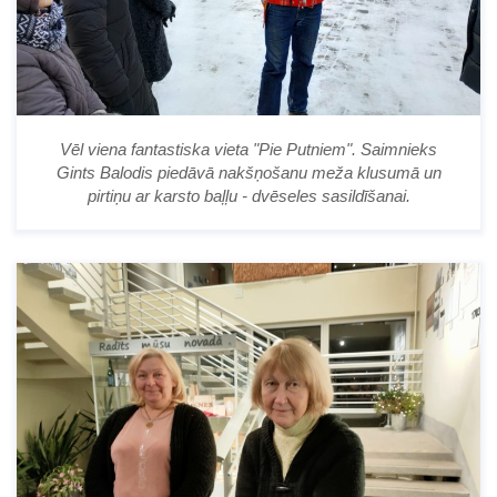
Vēl viena fantastiska vieta "Pie Putniem". Saimnieks
Gints Balodis piedāvā nakšņošanu meža klusumā un
pirtiņu ar karsto baļļu - dvēseles sasildīšanai.