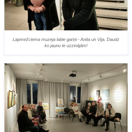
Lapmežciema muzeja labie gariņi - Anita un Vija. Daudz
ko jaunu te uzzinājām!