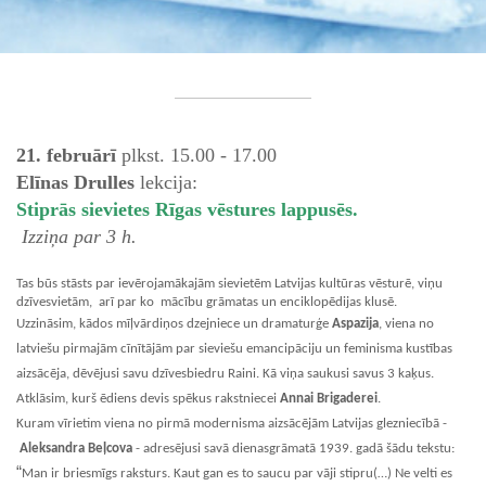
21. februārī
plkst. 15.00 - 17.00
Elīnas Drulles
lekcija:
Stiprās sievietes Rīgas vēstures lappusēs.
Izziņa par 3 h.
Tas būs stāsts par ievērojamākajām sievietēm Latvijas kultūras vēsturē, viņu
dzīvesvietām, arī par ko mācību grāmatas un enciklopēdijas klusē.
Uzzināsim, kādos mīļvārdiņos dzejniece un dramaturģe
Aspazija
, viena no
latviešu pirmajām cīnītājām par sieviešu emancipāciju un feminisma kustības
aizsācēja, dēvējusi savu dzīvesbiedru Raini. Kā viņa saukusi savus 3 kaķus.
Atklāsim, kurš ēdiens devis spēkus rakstniecei
Annai Brigaderei
.
Kuram vīrietim viena no pirmā modernisma aizsācējām Latvijas glezniecībā -
Aleksandra Beļcova
- adresējusi savā dienasgrāmatā 1939. gadā šādu tekstu:
“
Man ir briesmīgs raksturs. Kaut gan es to saucu par vāji stipru(…) Ne velti es