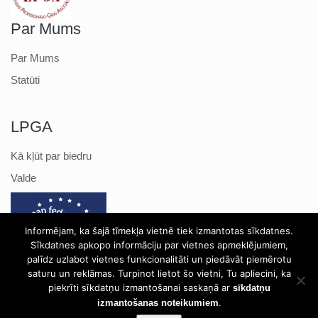
Par Mums
Par Mums
Statūti
LPGA
Kā kļūt par biedru
Valde
Informējam, ka šajā tīmekļa vietnē tiek izmantotas sīkdatnes.
Sīkdatnes apkopo informāciju par vietnes apmeklējumiem,
palīdz uzlabot vietnes funkcionalitāti un piedāvāt piemērotu
saturu un reklāmas. Turpinot lietot šo vietni, Tu apliecini, ka
piekrīti sīkdatņu izmantošanai saskaņā ar
sīkdatņu
izmantošanas noteikumiem
.