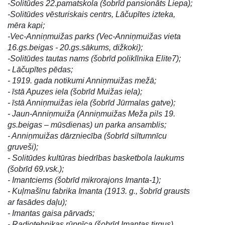
-Solitūdes 22.pamatskola (šobrīd pansionāts Liepa);
-Solitūdes vēsturiskais centrs, Lāčupītes izteka,
mēra kapi;
-Vec-Anniņmuižas parks (Vec-Anniņmuižas vieta
16.gs.beigas - 20.gs.sākums, dižkoki);
-Solitūdes tautas nams (šobrīd poliklīnika Elite7);
- Lāčupītes pēdas;
- 1919. gada notikumi Anniņmuižas mežā;
- īstā Apuzes iela (šobrīd Muižas iela);
- īstā Anniņmuižas iela (šobrīd Jūrmalas gatve);
- Jaun-Anniņmuiža (Anniņmuižas Meža pils 19.
gs.beigas – mūsdienas) un parka ansamblis;
- Anniņmuižas dārzniecība (šobrīd siltumnīcu
gruveši);
- Solitūdes kultūras biedrības basketbola laukums
(šobrīd 69.vsk.);
- Imantciems (šobrīd mikrorajons Imanta-1);
- Kuļmašīnu fabrika Imanta (1913. g., šobrīd grausts
ar fasādes daļu);
- Imantas gaisa pārvads;
- Radiotehnikas rūpnīca (šobrīd Imantas tirgus).