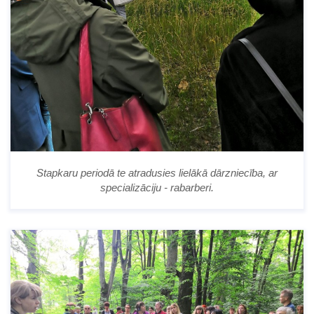
Stapkaru periodā te atradusies lielākā dārzniecība, ar
specializāciju - rabarberi.