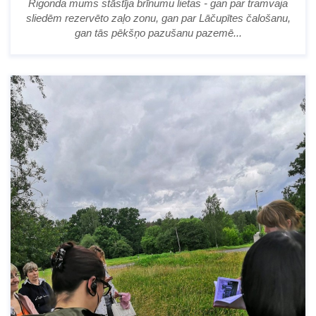
Rigonda mums stāstīja brīnumu lietas - gan par tramvaja
sliedēm rezervēto zaļo zonu, gan par Lāčupītes čalošanu,
gan tās pēkšņo pazušanu pazemē...