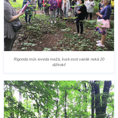
Rigonda mūs ieveda mežā, kurā esot vairāk nekā 20
dižkoki!