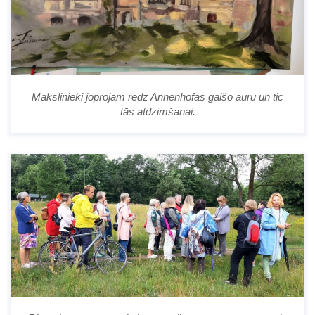
Mākslinieki joprojām redz Annenhofas gaišo auru un tic
tās atdzimšanai.