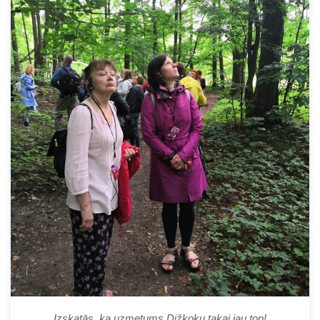
Izskatās, ka uzmetums Dižkoku takai jau top!