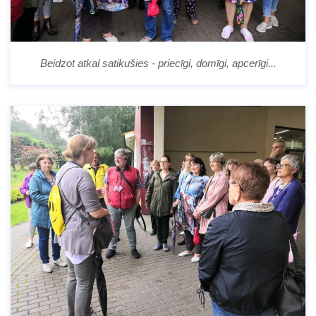
Beidzot atkal satikušies - priecīgi, domīgi, apcerīgi...