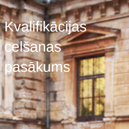
Kvalifikācijas
celšanas
pasākums