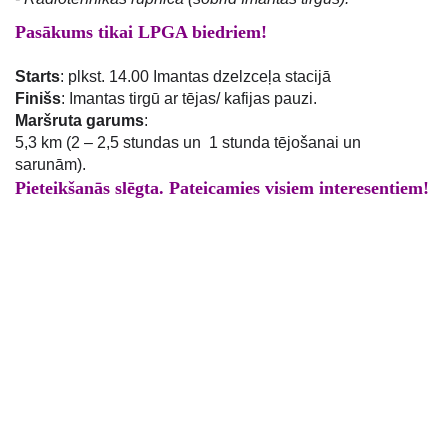
Pasākums tikai LPGA biedriem!
Starts
: plkst. 14.00 Imantas dzelzceļa stacijā
Finišs
: Imantas tirgū ar tējas/ kafijas pauzi.
Maršruta garums
:
5,3 km
(2 – 2,5 stundas un 1 stunda tējošanai un
sarunām).
Pieteikšanās slēgta. Pateicamies visiem interesentiem!