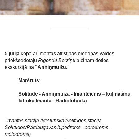
5.jūlijā
kopā ar Imantas attīstības biedrības valdes
priekšsēdētāju
Rigondu Bērziņu
aicinām doties
e
kskursijā pa
"Anniņmuižu."
Maršruts:
Solitūde - Anniņmuiža - Imantciems – kuļmašīnu
fabrika Imanta - Radiotehnika
-Imantas stacija (vēsturiskā Solitūdes stacija,
Solitūdes/Pārdaugavas hipodroms - aerodroms -
motodroms)