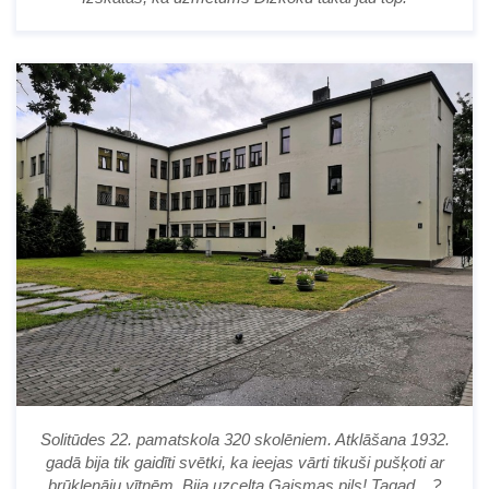
Solitūdes 22. pamatskola 320 skolēniem. Atklāšana 1932.
gadā bija tik gaidīti svētki, ka ieejas vārti tikuši pušķoti ar
brūklenāju vītnēm. Bija uzcelta Gaismas pils! Tagad....?