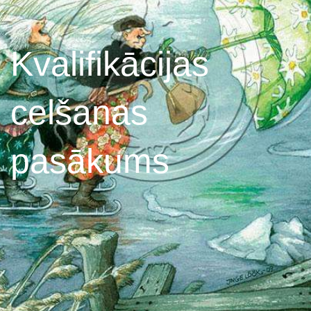
Kvalifikācijas
celšanas
pasākums