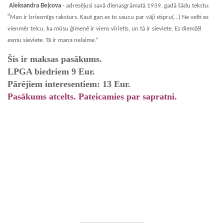
Aleksandra Beļcova
- adresējusi savā dienasgrāmatā 1939. gadā šādu tekstu:
“
Man ir briesmīgs raksturs. Kaut gan es to saucu par vāji stipru(…) Ne velti es
vienmēr teicu, ka mūsu ģimenē ir viens vīrietis, un tā ir sieviete. Es diemžēl
esmu sieviete. Tā ir mana nelaime.”
Šis ir maksas pasākums.
LPGA biedriem 9 Eur.
Pārējiem interesentiem: 13 Eur.
Pasākums atcelts. Pateicamies par sapratni.