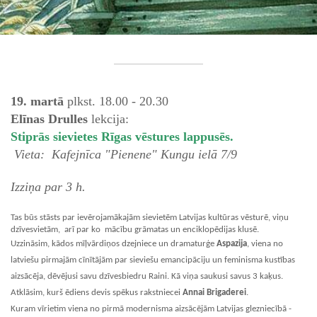
19. martā
plkst. 18.00 - 20.30
Elīnas Drulles
lekcija:
Stiprās sievietes Rīgas vēstures lappusēs.
Vieta: Kafejnīca "Pienene" Kungu ielā 7/9
Izziņa par 3 h.
Tas būs stāsts par ievērojamākajām sievietēm Latvijas kultūras vēsturē, viņu
dzīvesvietām, arī par ko mācību grāmatas un enciklopēdijas klusē.
Uzzināsim, kādos mīļvārdiņos dzejniece un dramaturģe
Aspazija
, viena no
latviešu pirmajām cīnītājām par sieviešu emancipāciju un feminisma kustības
aizsācēja, dēvējusi savu dzīvesbiedru Raini. Kā viņa saukusi savus 3 kaķus.
Atklāsim, kurš ēdiens devis spēkus rakstniecei
Annai Brigaderei
.
Kuram vīrietim viena no pirmā modernisma aizsācējām Latvijas glezniecībā -