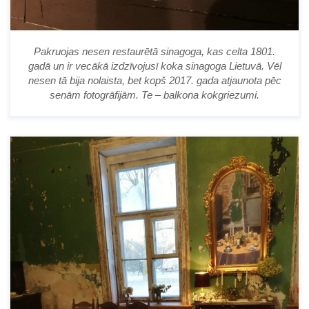
Pakruojas nesen restaurētā sinagoga, kas celta 1801.
gadā un ir vecākā izdzīvojusī koka sinagoga Lietuvā. Vēl
nesen tā bija nolaista, bet kopš 2017. gada atjaunota pēc
senām fotogrāfijām. Te – balkona kokgriezumi.