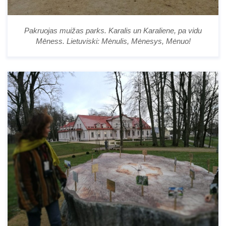
Pakruojas muižas parks. Karalis un Karaliene, pa vidu
Mēness. Lietuviski: Mėnulis, Mėnesys, Mėnuo!