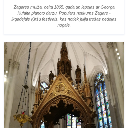
Žagares muiža, celta 1865. gadā un lepojas ar Georga
Kūfalta plānoto dārzu. Populārs notikums Žagarē -
ikgadējais Ķiršu festivāls, kas notiek jūlija trešās nedēļas
nogalē.