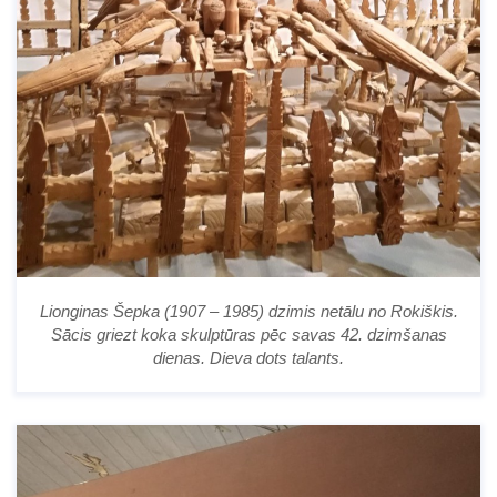
Lionginas Šepka (1907 – 1985) dzimis netālu no Rokiškis.
Sācis griezt koka skulptūras pēc savas 42. dzimšanas
dienas. Dieva dots talants.