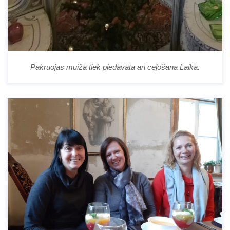
Pakruojas muižā tiek piedāvāta arī ceļošana Laikā.