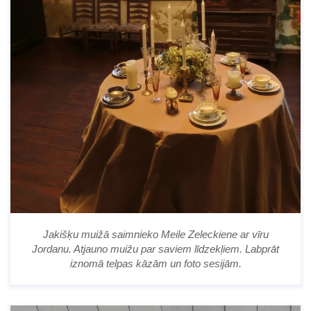
Jakišķu muižā saimnieko Meile Zeleckiene ar vīru
Jordanu. Atjauno muižu par saviem līdzekļiem. Labprāt
iznomā telpas kāzām un foto sesijām.