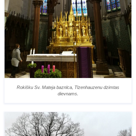
Rokišku Sv. Mateja baznīca, Tīzenhauzenu dzimtas
dievnams.