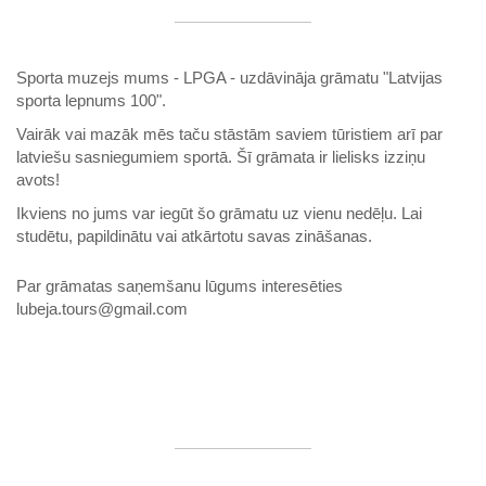
Sporta muzejs mums - LPGA - uzdāvināja grāmatu "Latvijas
sporta lepnums 100".
Vairāk vai mazāk mēs taču stāstām saviem tūristiem arī par
latviešu sasniegumiem sportā. Šī grāmata ir lielisks izziņu
avots!
Ikviens no jums var iegūt šo grāmatu uz vienu nedēļu. Lai
studētu, papildinātu vai atkārtotu savas zināšanas.
Par grāmatas saņemšanu lūgums interesēties
lubeja.tours@gmail.com