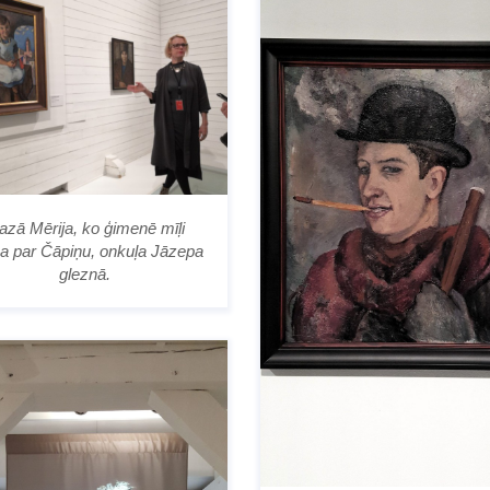
zā Mērija, ko ģimenē mīļi
a par Čāpiņu, onkuļa Jāzepa
gleznā.