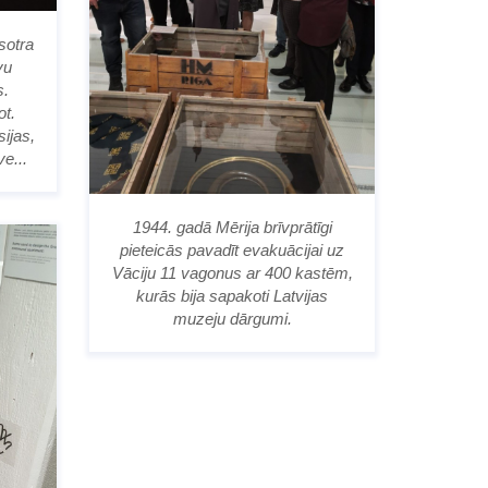
sotra
vu
s.
ot.
sijas,
e...
1944. gadā Mērija brīvprātīgi
pieteicās pavadīt evakuācijai uz
Vāciju 11 vagonus ar 400 kastēm,
kurās bija sapakoti Latvijas
muzeju dārgumi.