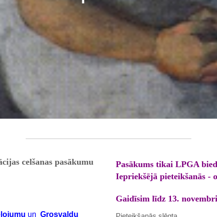
kācijas celšanas pasākumu
Pasākums tikai LPGA bied
Iepriekšējā pieteikšanās - 
Gaidīsim līdz 13. novembr
eļojumu
un
Grosvaldu
Pieteikšanās slēgta.