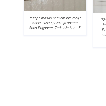
Jāzeps māsas bērniem bija radījis
"Si
Ābeci. Dzeju palīdzēja sacerēt
la
Anna Brigadere. Tāds bija burts Z.
Ba
no