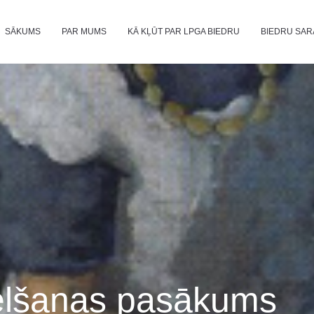
s sapien, vitae fringilla sem. Duis convallis vel nunc at laoreet.
SĀKUMS
PAR MUMS
KĀ KĻŪT PAR LPGA BIEDRU
BIEDRU SAR
 celšanas pasākums