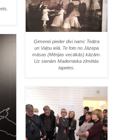
ets.
Ģimenei pieder divi nami: Teātra
un Vaļņu ielā. Te foto no Jāzepa
māsas (Mērijas vecākās) kāzām.
Uz sienām Madernieka zīmētās
tapetes.