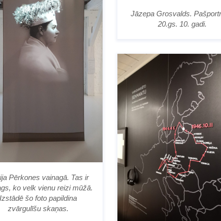
Jāzepa Grosvalds. Pašportr
20.gs. 10. gadi.
ija Pērkones vainagā. Tas ir
gs, ko velk vienu reizi mūžā.
Izstādē šo foto papildina
zvārgulīšu skaņas.