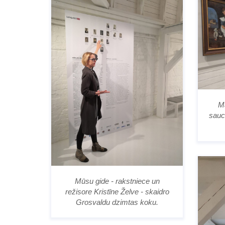
Ma
sauc
Mūsu gide - rakstniece un
režisore Kristīne Želve - skaidro
Grosvaldu dzimtas koku.