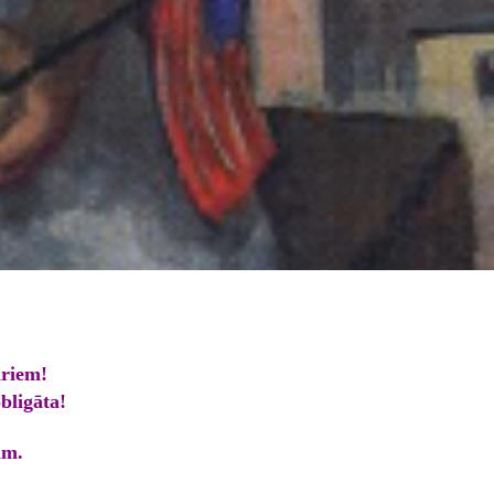
riem!
obligāta!
im.