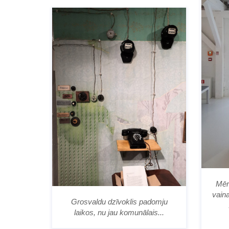
Mēr
vaina
Grosvaldu dzīvoklis padomju
laikos, nu jau komunālais...