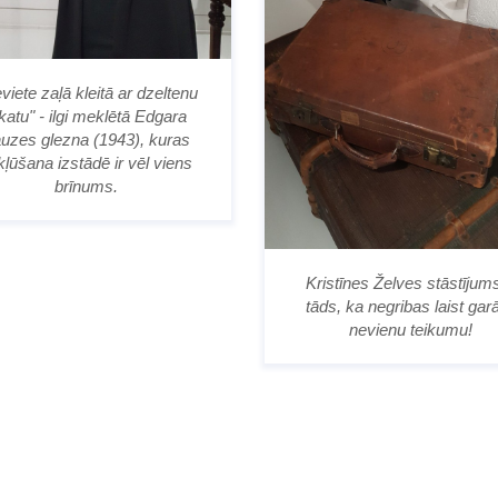
eviete zaļā kleitā ar dzeltenu
katu" - ilgi meklētā Edgara
uzes glezna (1943), kuras
kļūšana izstādē ir vēl viens
brīnums.
Kristīnes Želves stāstījums
tāds, ka negribas laist ga
nevienu teikumu!