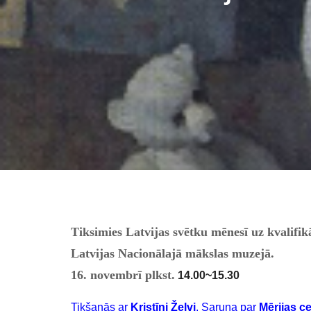
Tiksimies Latvijas svētku mēnesī uz kvalifi
Latvijas Nacionālajā mākslas muzejā.
16. novembrī plkst.
14.00~15.30
Tikšanās ar
Kristīni Želvi
. Saruna par
Mērijas c