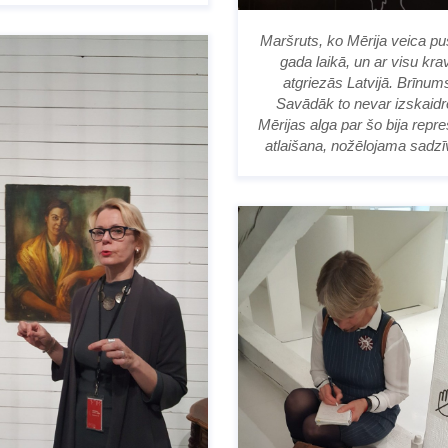
Maršruts, ko Mērija veica pu
gada laikā, un ar visu kra
atgriezās Latvijā. Brīnum
Savādāk to nevar izskaidr
Mērijas alga par šo bija repre
atlaišana, nožēlojama sadzīv