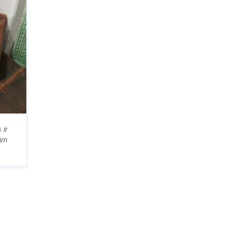
 ir
rām