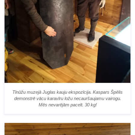
Tīnūžu muzejā Juglas kauju ekspozīcija. Kaspars Špēlis
demonstrē vācu karavīru ložu necauršaujamu vairogu.
Mēs nevarējām pacelt. 30 kg!