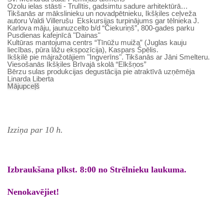
Ozolu ielas stāsti - Trulītis, gadsimtu sadure arhitektūrā…
Tikšanās ar mākslinieku un novadpētnieku, Ikšķiles ceļveža
autoru Valdi Villerušu Ekskursijas turpinājums gar tēlnieka J.
Karlova māju, jaunuzcelto b/d “Čiekuriņš”, 800-gades parku
Pusdienas kafejnīcā "Dainas"
Kultūras mantojuma centrs “Tīnūžu muiža” (Juglas kauju
liecības, pūra lāžu ekspozīcija), Kaspars Špēlis.
Ikšķilē pie mājražotājiem "Ingverīns". Tikšanās ar Jāni Smelteru.
Viesošanās Ikšķiles Brīvajā skolā “Elkšņos”
Bērzu sulas produkcijas degustācija pie atraktīvā uzņēmēja
Linarda Liberta
Mājupceļš
Izziņa par 10 h.
Izbraukšana plkst. 8:00 no Strēlnieku laukuma.
Nenokavējiet!