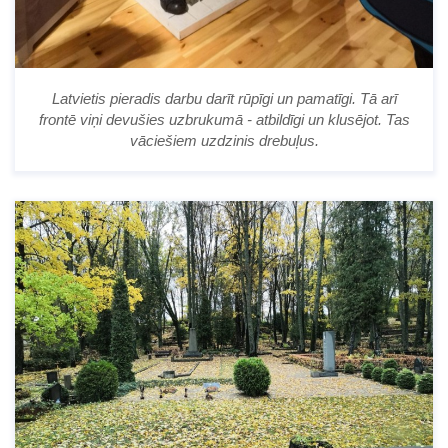
Latvietis pieradis darbu darīt rūpīgi un pamatīgi. Tā arī
frontē viņi devušies uzbrukumā - atbildīgi un klusējot. Tas
vāciešiem uzdzinis drebuļus.