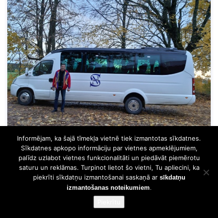
Informējam, ka šajā tīmekļa vietnē tiek izmantotas sīkdatnes.
Sīkdatnes apkopo informāciju par vietnes apmeklējumiem,
Mūsu "iejūgtā pelēcīte" un Oļegs.
palīdz uzlabot vietnes funkcionalitāti un piedāvāt piemērotu
saturu un reklāmas. Turpinot lietot šo vietni, Tu apliecini, ka
piekrīti sīkdatņu izmantošanai saskaņā ar
sīkdatņu
izmantošanas noteikumiem
.
Piekrītu