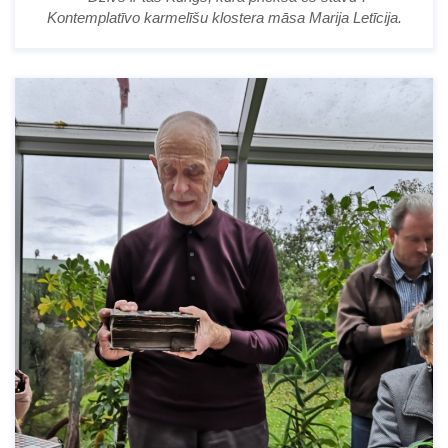
Kontemplatīvo karmelīšu klostera māsa Marija Letīcija.