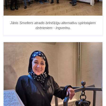
Jānis Smelters atradis brīnišķīgu alternatīvu spirtotajiem
dzērieniem - Ingverīnu.