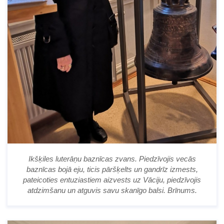
Ikšķiles luterāņu baznīcas zvans. Piedzīvojis vecās
baznīcas bojā eju, ticis pāršķelts un gandrīz izmests,
pateicoties entuziastiem aizvests uz Vāciju, piedzīvojis
atdzimšanu un atguvis savu skanīgo balsi. Brīnums.