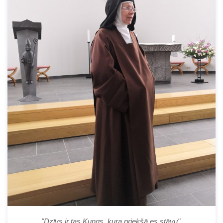
"Dzīvs ir tas Kungs, kura priekšā es stāvu".