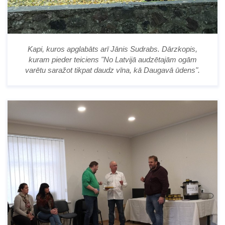
Kapi, kuros apglabāts arī Jānis Sudrabs. Dārzkopis,
kuram pieder teiciens "No Latvijā audzētajām ogām
varētu saražot tikpat daudz vīna, kā Daugavā ūdens".