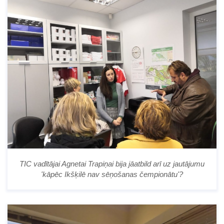
TIC vadītājai Agnetai Trapiņai bija jāatbild arī uz jautājumu
'kāpēc Ikšķilē nav sēņošanas čempionātu'?