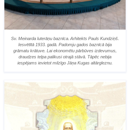
Sv. Meinarda luterāņu baznīca. Arhitekts Pauls Kundziņš.
Iesvētītā 1933. gadā. Padomju gados baznīcā bija
grāmatu krātuve. Lai ekonomētu pārbūves izdevumus,
draudzes telpa palikusi otrajā stāvā. Tāpēc nebija
iespējams ievietot milzīgo Jāņa Kugas altārgleznu.