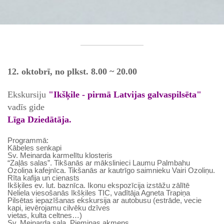
12. oktobrī, no plkst. 8.00 ~ 20.00
Ekskursiju
"Ikšķile - pirmā Latvijas galvaspilsēta"
vadīs gide
Līga Dziedātāja.
Programmā:
Kābeles senkapi
Sv. Meinarda karmelītu klosteris
“Zaļās salas”. Tikšanās ar mākslinieci Laumu Palmbahu
Ozoliņa kafejnīca. Tikšanās ar kautrīgo saimnieku Vairi Ozoliņu.
Rīta kafija un cienasts
Ikšķiles ev. lut. baznīca. Ikonu ekspozīcija izstāžu zālītē
Neliela viesošanās Ikšķiles TIC, vadītāja Agneta Trapiņa
Pilsētas iepazīšanas ekskursija ar autobusu (estrāde, vecie
kapi, ievērojamu cilvēku dzīves
vietas, kulta celtnes…)
Sv. Meinarda sala. Piemiņas akmens