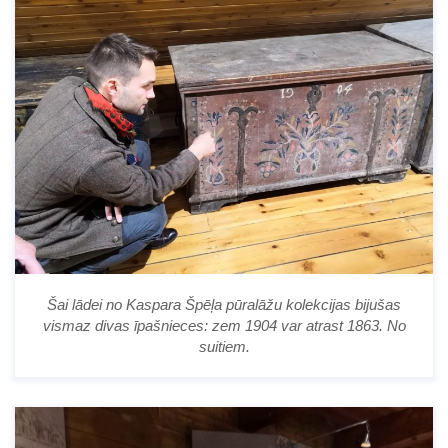
Šai lādei no Kaspara Špēļa pūralāžu kolekcijas bijušas
vismaz divas īpašnieces: zem 1904 var atrast 1863. No
suitiem.