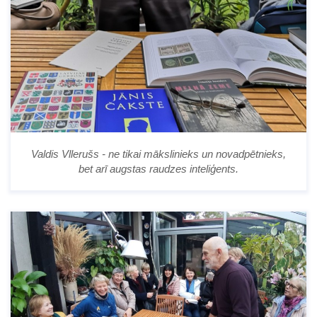
Valdis Vllerušs - ne tikai mākslinieks un novadpētnieks,
bet arī augstas raudzes inteliģents.