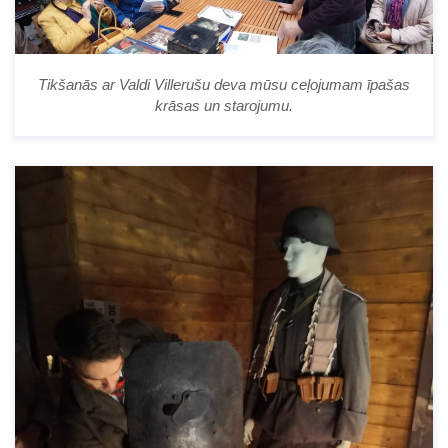
Tikšanās ar Valdi Villerušu deva mūsu ceļojumam īpašas
krāsas un starojumu.