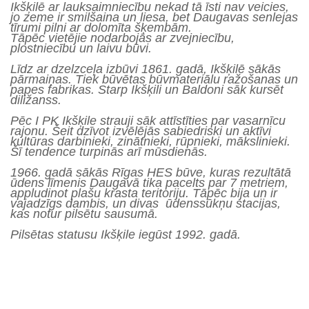
Ikšķilē ar lauksaimniecību nekad tā īsti nav veicies,
jo zeme ir smilšaina un liesa, bet Daugavas senlejas
tīrumi pilni ar dolomīta šķembām.
Tāpēc vietējie nodarbojās ar zvejniecību,
plostniecību un laivu būvi.
Līdz ar dzelzceļa izbūvi 1861. gadā, Ikšķilē sākās
pārmaiņas. Tiek būvētas būvmateriālu ražošanas un
papes fabrikas. Starp Ikšķili un Baldoni sāk kursēt
diližanss.
Pēc I PK Ikšķile strauji sāk attīstīties par vasarnīcu
rajonu. Šeit dzīvot izvēlējās sabiedriski un aktīvi
kultūras darbinieki, zinātnieki, rūpnieki, mākslinieki.
Šī tendence turpinās arī mūsdienās.
1966. gadā sākās Rīgas HES būve, kuras rezultātā
ūdens līmenis Daugavā tika pacelts par 7 metriem,
appludinot plašu krasta teritoriju. Tāpēc bija un ir
vajadzīgs dambis, un divas ūdenssūkņu stacijas,
kas notur pilsētu sausumā.
Pilsētas statusu Ikšķile iegūst 1992. gadā.