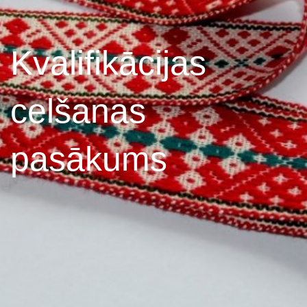
Kvalifikācijas
celšanas
pasākums