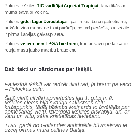
Paldies Ikšķiles
TIC vadītājai Agnetai Trapiņai
,
kura tikās ar
mums savā brīvdienā.
Paldies
gidei Līgai Dziedātājai
- par mīlestību un patriotismu,
ar kādu viņa mums ne tikai parādīja, bet arī pierādīja, ka Ikšķile
ir pirmā Latvijas galvaspilsēta.
Paldies
visiem tiem LPGA biedriem
, kuri ar savu piedalīšanos
rotāja mūsu jauko mācību braucienu.
Daži fakti un pārdomas par Ikšķili.
Patiesībā Ikšķili var redzēt tikai tad, ja brauc pa veco
– Polockas ceļu.
Šajā vietā cilvēki apmetušies jau 1. g.t.p.m.ē.
Ikšķiles ciems bija svarīgu satiksmes ceļu
krustpunkts, tādēļ bīskaps Meinards to izvēlējās par
apmešanās vietu, izveidoja Ikšķiles bīskapiju, un, ar
varu un viltu, sāka kristietības ieviešanu.
1185. gadā no Gotlandes ataicinātie būvmeistari te
uzceļ pirmās mūra celtnes Baltijā.