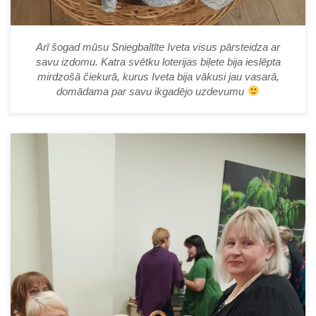
Arī šogad mūsu Sniegbaltīte Iveta visus pārsteidza ar
savu izdomu. Katra svētku loterijas biļete bija ieslēpta
mirdzošā čiekurā, kurus Iveta bija vākusi jau vasarā,
domādama par savu ikgadējo uzdevumu