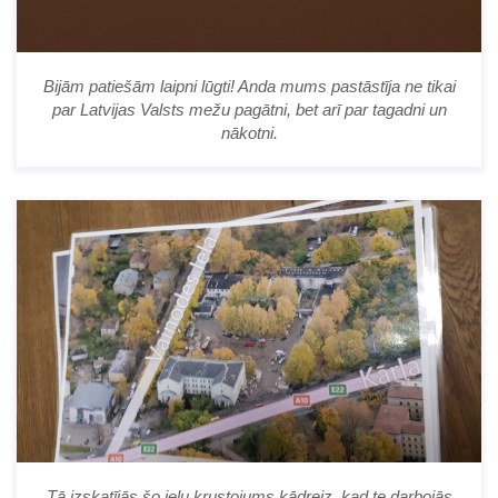
Bijām patiešām laipni lūgti! Anda mums pastāstīja ne tikai
par Latvijas Valsts mežu pagātni, bet arī par tagadni un
nākotni.
Tā izskatījās šo ielu krustojums kādreiz, kad te darbojās