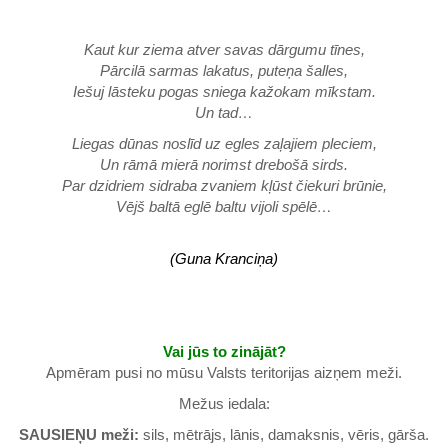
Kaut kur ziema atver savas dārgumu tīnes,
Pārcilā sarmas lakatus, puteņa šalles,
Iešuj lāsteku pogas sniega kažokam mīkstam.
Un tad…
Liegas dūnas noslīd uz egles zaļajiem pleciem,
Un rāmā mierā norimst drebošā sirds.
Par dzidriem sidraba zvaniem kļūst čiekuri brūnie,
Vējš baltā eglē baltu vijoli spēlē…
(Guna Kranciņa)
Vai jūs to zinājāt?
Apmēram pusi no mūsu Valsts teritorijas aizņem meži.
Mežus iedala:
SAUSIEŅU meži:
sils, mētrājs, lānis, damaksnis, vēris, gārša.