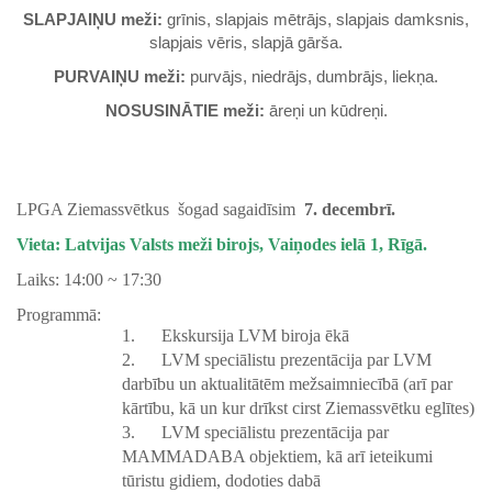
SLAPJAIŅU meži:
grīnis, slapjais mētrājs, slapjais damksnis,
slapjais vēris, slapjā gārša.
PURVAIŅU meži:
purvājs, niedrājs, dumbrājs, liekņa.
NOSUSINĀTIE meži:
āreņi un kūdreņi.
LPGA Ziemassvētkus šogad sagaidīsim
7. decembrī.
Vieta: Latvijas Valsts meži birojs, Vaiņodes ielā 1, Rīgā.
Laiks: 14:00 ~ 17:30
Programmā:
1.
Ekskursija LVM biroja ēkā
2.
LVM speciālistu prezentācija par LVM
darbību un aktualitātēm mežsaimniecībā (arī
par
kārtību, kā un kur drīkst cirst Ziemassvētku eglītes)
3.
LVM speciālistu prezentācija par
MAMMADABA objektiem, kā arī ieteikumi
tūristu gidiem, dodoties dabā